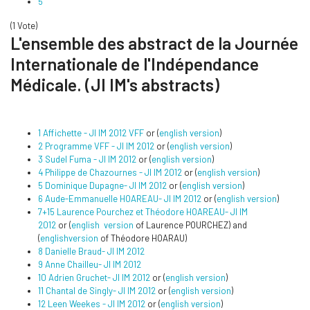
5
(1 Vote)
L'ensemble des abstract de la Journée
Internationale de l'Indépendance
Médicale. (JI IM's abstracts)
1 Affichette - JI IM 2012 VFF
or (
english version
)
2 Programme VFF - JI IM 2012
or (
english version
)
3 Sudel Fuma - JI IM 2012
or (
english version
)
4 Philippe de Chazournes - JI IM 2012
or (
english version
)
5 Dominique Dupagne- JI IM 2012
or (
english version
)
6 Aude-Emmanuelle HOAREAU- JI IM 2012
or (
english version
)
7+15 Laurence Pourchez et Théodore HOAREAU- JI IM
2012
or (
english version
of Laurence POURCHEZ) and
(
englishversion
of Théodore HOARAU)
8 Danielle Braud- JI IM 2012
9 Anne Chailleu- JI IM 2012
10 Adrien Gruchet- JI IM 2012
or (
english version
)
11 Chantal de Singly- JI IM 2012
or (
english version
)
12 Leen Weekes - JI IM 2012
or (
english version
)