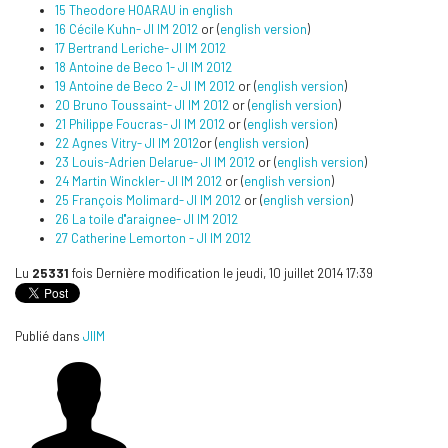
15 Theodore HOARAU in english
16 Cécile Kuhn- JI IM 2012
or (
english version
)
17 Bertrand Leriche- JI IM 2012
18 Antoine de Beco 1- JI IM 2012
19 Antoine de Beco 2- JI IM 2012
or (
english version
)
20 Bruno Toussaint- JI IM 2012
or (
english version
)
21 Philippe Foucras- JI IM 2012
or (
english version
)
22 Agnes Vitry- JI IM 2012
or (
english version
)
23 Louis-Adrien Delarue- JI IM 2012
or (
english version
)
24 Martin Winckler- JI IM 2012
or (
english version
)
25 François Molimard- JI IM 2012
or (
english version
)
26 La toile d''araignee- JI IM 2012
27 Catherine Lemorton - JI IM 2012
Lu
25331
fois
Dernière modification le jeudi, 10 juillet 2014 17:39
Publié dans
JIIM