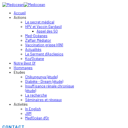
Accueil
Actions
Le secret médical
HPV et Vaccin Gardasil
Appel des 50
Med-Océanes
Z'affair Médiator
Vaccination grippe H1N1
Actualités
Le Serment d’Asclepios
Koz'Océane
Notre Best Of
Hommages
Etudes
Chikungunya (étude)
Diabète - Dream (étude)
Insuffisance rénale chronique
(étude)
La recherche
Séminaires et réseaux
Activités
In English
JIIM
Med'Océan d'Or
CONTACT