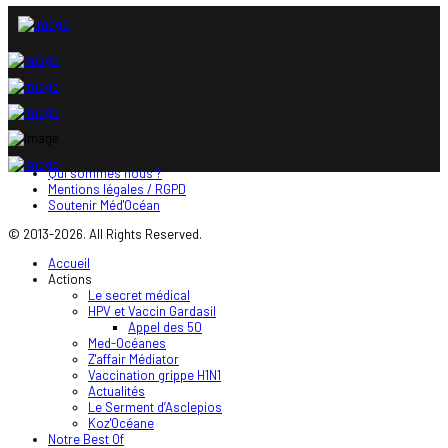
Qui sommes nous ?
Mentions légales / RGPD
Soutenir Méd'Océan
© 2013-2026. All Rights Reserved.
Accueil
Actions
Le secret médical
HPV et Vaccin Gardasil
Appel des 50
Med-Océanes
Z'affair Médiator
Vaccination grippe H1N1
Actualités
Le Serment d’Asclepios
Koz'Océane
Notre Best Of