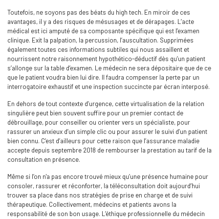
Toutefois, ne soyons pas des béats du high tech. En miroir de ces
avantages, il y a des risques de mésusages et de dérapages. L’acte
médical est ici amputé de sa composante spécifique qui est l’examen
clinique. Exit la palpation, la percussion, l’auscultation. Supprimées
également toutes ces informations subtiles qui nous assaillent et
nourrissent notre raisonnement hypothético-déductif dès qu’un patient
s’allonge sur la table d’examen. Le médecin ne sera dépositaire que de ce
que le patient voudra bien lui dire. Il faudra compenser la perte par un
interrogatoire exhaustif et une inspection succincte par écran interposé.
En dehors de tout contexte d’urgence, cette virtualisation de la relation
singulière peut bien souvent suffire pour un premier contact de
débrouillage, pour conseiller ou orienter vers un spécialiste, pour
rassurer un anxieux d’un simple clic ou pour assurer le suivi d’un patient
bien connu. C’est d’ailleurs pour cette raison que l’assurance maladie
accepte depuis septembre 2018 de rembourser la prestation au tarif de la
consultation en présence.
Même si l’on n'a pas encore trouvé mieux qu’une présence humaine pour
consoler, rassurer et réconforter, la téléconsultation doit aujourd’hui
trouver sa place dans nos stratégies de prise en charge et de suivi
thérapeutique. Collectivement, médecins et patients avons la
responsabilité de son bon usage. L’éthique professionnelle du médecin