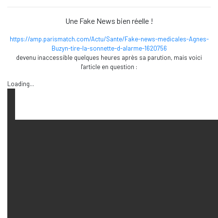
Une Fake News bien réelle !
https://amp.parismatch.com/Actu/Sante/Fake-news-medicales-Agnes-
Buzyn-tire-la-sonnette-d-alarme-1620756
devenu inaccessible quelques heures après sa parution, mais voici
l'article en question :
Loading...