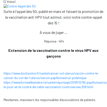
(2 Votes)
Suite à l'appel des 50, publié en mars et faisant la promotion de
la vaccination anti HPV tout azimut, voici notre contre-appel
des 15 !
À vous de juger ...
Réponse : 404
Extension de la vaccination contre le virus HPV aux
garçons
https://www.doctissimo.fr/sante/cancer-col-uterus/vaccin-contre-le-
cancer-du-col-de-l-uterus/vaccin-papillomavirus-polemique
https://www.formeetbienetre.re/sante/reportage/2019/12/18/,papillomavirus
le-pour-et-le-contre-de-cette-vaccination-controversee,358.html
Mesdames, messieurs les responsables d'associations de patients,