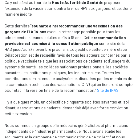
Ca y est, c'est au tour de la
Haute Autorité de Santé
de proposer
l'extension de la vaccination contre le virus HPV aux garçons, et ce, d'une
manière inédite.
Cette dernière "
souhaite ainsi recommander une vaccination des
garçons de 11 à 14 ans
avec un rattrapage possible pour tous les
adolescents et jeunes adultes de 15 à 19 ans. Cette
recommandation
provisoire est soumise à la consultation publique
sur le site de la
HAS jusqu’au 27 novembre prochain. L’objectif de cette dernière étape
d’élaboration est de recueillir l’avis de tous les acteurs concernés par la
politique vaccinale tels que les associations de patients et d’usagers du
système de santé, les collèges nationaux professionnels, les sociétés
savantes, les institutions publiques, les industriels, etc. Toutes les
contributions seront ensuite analysées et discutées par les membres de
la commission technique des vaccinations (CTV) qui en tiendront compte
pour établir la version finale de la recommandation."
Site de l'HAS
Il y a quelques mois, un collectif de cinquante sociétés savantes et, soi-
disant, associations de patients, demandait déjà avec force conviction
cette extension.
Nous sommes un groupe de 15 médecins généralistes et pharmaciens
indépendants de l'industrie pharmaceutique. Nous avons étudié les
arguments et la campagne de communication de ce collectif et nous