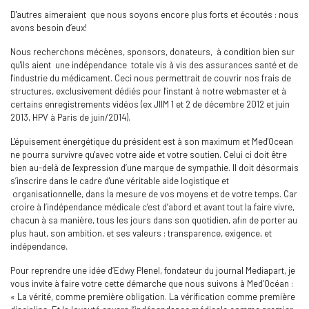
D'autres aimeraient que nous soyons encore plus forts et écoutés : nous
avons besoin d’eux!
Nous recherchons mécènes, sponsors, donateurs, à condition bien sur
qu'ils aient une indépendance totale vis à vis des assurances santé et de
l'industrie du médicament. Ceci nous permettrait de couvrir nos frais de
structures, exclusivement dédiés pour l'instant à notre webmaster et à
certains enregistrements vidéos (ex JIIM 1 et 2 de décembre 2012 et juin
2013, HPV à Paris de juin/2014).
L'épuisement énergétique du président est à son maximum et Med'Ocean
ne pourra survivre qu'avec votre aide et votre soutien. Celui ci doit être
bien au-delà de l'expression d’une marque de sympathie. Il doit désormais
s’inscrire dans le cadre d'une véritable aide logistique et
organisationnelle, dans la mesure de vos moyens et de votre temps. Car
croire à l’indépendance médicale c’est d’abord et avant tout la faire vivre,
chacun à sa manière, tous les jours dans son quotidien, afin de porter au
plus haut, son ambition, et ses valeurs : transparence, exigence, et
indépendance.
Pour reprendre une idée d’Edwy Plenel, fondateur du journal Mediapart, je
vous invite à faire votre cette démarche que nous suivons à Med’Océan :
« La vérité, comme première obligation. La vérification comme première