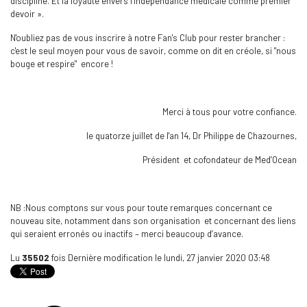
discipline. Et la loyauté envers l’indépendance médicale comme premier
devoir ».
N'oubliez pas de vous inscrire à notre Fan's Club pour rester brancher :
c'est le seul moyen pour vous de savoir, comme on dit en créole, si "nous
bouge et respire" encore !
Merci à tous pour votre confiance.
le quatorze juillet de l'an 14, Dr Philippe de Chazournes,
Président et cofondateur de Med’Ocean
NB :Nous comptons sur vous pour toute remarques concernant ce
nouveau site, notamment dans son organisation et concernant des liens
qui seraient erronés ou inactifs – merci beaucoup d’avance.
Lu
35502
fois
Dernière modification le lundi, 27 janvier 2020 03:48