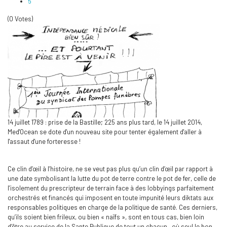
5
(0 Votes)
14 juillet 1789 : prise de la Bastille; 225 ans plus tard, le 14 juillet 2014,
Med'Ocean se dote d'un nouveau site pour tenter également d'aller à
l'assaut d'une forteresse !
Ce clin d’œil à l’histoire, ne se veut pas plus qu’un clin d’œil par rapport à
une date symbolisant la lutte du pot de terre contre le pot de fer, celle de
l’isolement du prescripteur de terrain face à des lobbyings parfaitement
orchestrés et financés qui imposent en toute impunité leurs diktats aux
responsables politiques en charge de la politique de santé. Ces derniers,
qu’ils soient bien frileux, ou bien « naïfs », sont en tous cas, bien loin
d’être au service de la Sante Publique de tout un chacun, où seul le bon