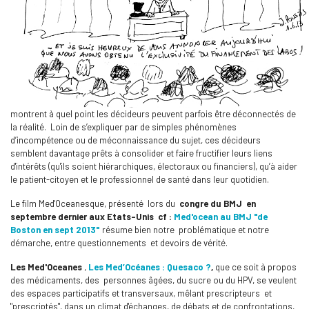
montrent à quel point les décideurs peuvent parfois être déconnectés de
la réalité. Loin de s’expliquer par de simples phénomènes
d’incompétence ou de méconnaissance du sujet, ces décideurs
semblent davantage prêts à consolider et faire fructifier leurs liens
d'intérêts (qu'ils soient hiérarchiques, électoraux ou financiers), qu’à aider
le patient-citoyen et le professionnel de santé dans leur quotidien.
Le film Med'Oceanesque, présenté lors du
congre du BMJ en
septembre dernier aux Etats-Unis cf :
Med'ocean au BMJ "de
Boston en sept 2013"
résume bien notre problématique et notre
démarche, entre questionnements et devoirs de vérité.
Les Med'Oceanes
,
Les Med’Océanes : Quesaco ?
,
que ce soit à propos
des médicaments, des personnes âgées, du sucre ou du HPV, se veulent
des espaces participatifs et transversaux, mêlant prescripteurs et
"prescriptés", dans un climat d'échanges, de débats et de confrontations,