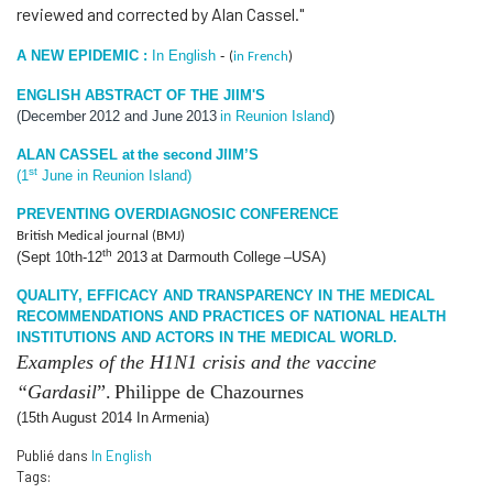
reviewed and corrected by Alan Cassel."
A NEW EPIDEMIC :
In English
-
(
in French
)
ENGLISH ABSTRACT OF THE JIIM'S
(
December
2012 and June
2013
in Reunion Island
)
ALAN CASSEL at
the second
JIIM’S
st
(1
June in Reunion Island)
PREVENTING OVERDIAGNOSIC CONFERENCE
British Medical journal
(
BMJ
)
th
(
Sept 10
th
-12
2013
at Darmouth College
–
USA
)
QUALITY, EFFICACY AND TRANSPARENCY IN THE MEDICAL
RECOMMENDATIONS AND PRACTICES OF NATIONAL HEALTH
INSTITUTIONS AND ACTORS IN THE MEDICAL WORLD.
Examples of the H1N1 crisis and the vaccine
“Gardasil
”.
Philippe de Chazournes
(
15th August 2014
In Armenia)
Publié dans
In English
Tags: