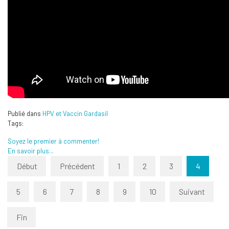
Publié dans
HPV et Vaccin Gardasil
Tags:
Soyez le premier à commenter!
En savoir plus...
Début
Précédent
1
2
3
4
5
6
7
8
9
10
Suivant
Fin