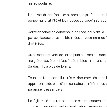
milieu scolaire.
Nous voudrions insister auprès des professionnels
concernant l’utilité et les risques du vaccin Gardasi
Cette absence de consensus oppose souvent, d’un
par ces laboratoires ou bien liées directement ou 
d’intérêts.
Or, ce sont souvent de telles publications qui son
malgré de sévères effets indésirables maintenant
Gardasil il y a plus de 15 ans.
Tous ces faits sont illustrés et documentés dans 
approfondie de plus d’une centaine de références 
paraissent essentiels.
La légitimité et la rationalité de ces messages p
liberté, de nuancer tout ou partie des réponses p