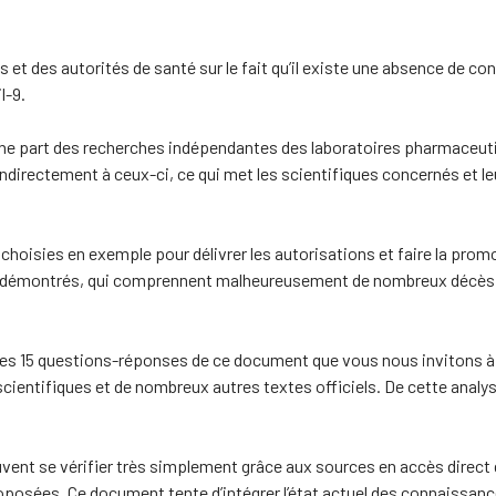
 et des autorités de santé sur le fait qu’il existe une absence de c
l-9.
e part des recherches indépendantes des laboratoires pharmaceutiq
indirectement à ceux-ci, ce qui met les scientifiques concernés et le
t choisies en exemple pour délivrer les autorisations et faire la pro
 démontrés, qui comprennent malheureusement de nombreux décès dep
les 15 questions-réponses de ce document que vous nous invitons à l
scientifiques et de nombreux autres textes officiels. De cette anal
euvent se vérifier très simplement grâce aux sources en accès direct
roposées. Ce document tente d’intégrer l’état actuel des connaissa