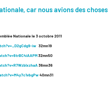
ationale, car nous avions des choses 
semblée Nationale le 3 octobre 2011
tch?v=_D2gCdg9-iw
32mn19
atch?v=6trBC4iAAPM
32mn50
atch?v=R7WzbIxzhaA
36mn36
atch?v=M4y7c1vbgPw
40mn31