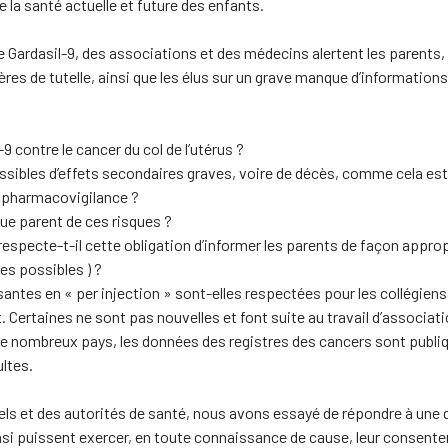
la santé actuelle et future des enfants.
 Gardasil-9, des associations et des médecins alertent les parents, l
res de tutelle, ainsi que les élus sur un grave manque d’informations
-9 contre le cancer du col de l’utérus ?
ssibles d’effets secondaires graves, voire de décès, comme cela est
e pharmacovigilance ?
que parent de ces risques ?
especte-t-il cette obligation d’informer les parents de façon appr
s possibles ) ?
santes en « per injection » sont-elles respectées pour les collégiens
Certaines ne sont pas nouvelles et font suite au travail d’associati
de nombreux pays, les données des registres des cancers sont publiqu
ltes.
els et des autorités de santé, nous avons essayé de répondre à une 
insi puissent exercer, en toute connaissance de cause, leur consentem