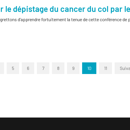
r le dépistage du cancer du col par le
grettons d’apprendre fortuitement la tenue de cette conférence de pr
5
6
7
8
9
10
11
Suiv