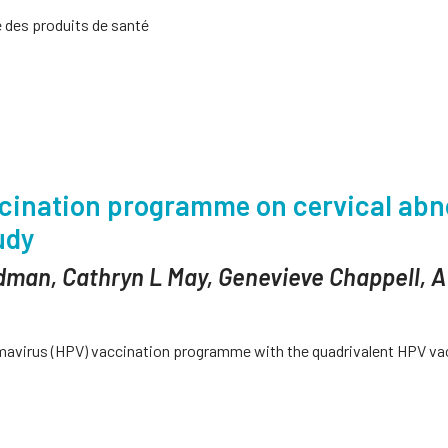
e des produits de santé
ccination programme on cervical abno
udy
dman, Cathryn L May, Genevieve Chappell, A 
mavirus (HPV) vaccination programme with the quadrivalent HPV vac