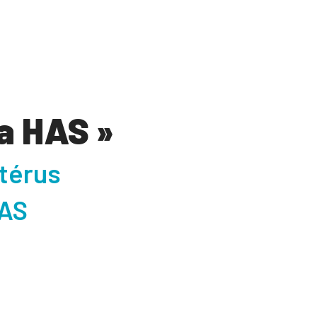
la HAS »
utérus
HAS