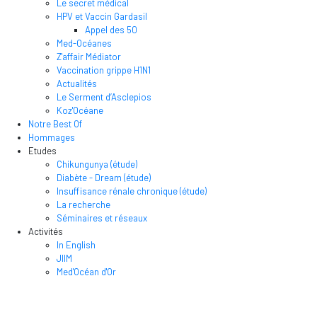
Le secret médical
HPV et Vaccin Gardasil
Appel des 50
Med-Océanes
Z'affair Médiator
Vaccination grippe H1N1
Actualités
Le Serment d’Asclepios
Koz'Océane
Notre Best Of
Hommages
Etudes
Chikungunya (étude)
Diabète - Dream (étude)
Insuffisance rénale chronique (étude)
La recherche
Séminaires et réseaux
Activités
In English
JIIM
Med'Océan d'Or