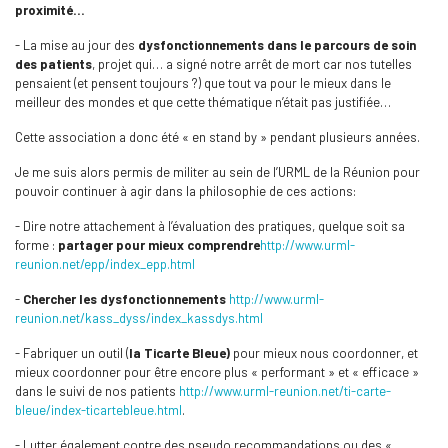
proximité…
- La mise au jour des
dysfonctionnements dans le parcours de soin
des patients
, projet qui… a signé notre arrêt de mort car nos tutelles
pensaient (et pensent toujours ?) que tout va pour le mieux dans le
meilleur des mondes et que cette thématique n’était pas justifiée…
Cette association a donc été « en stand by » pendant plusieurs années.
Je me suis alors permis de militer au sein de l’URML de la Réunion pour
pouvoir continuer à agir dans la philosophie de ces actions:
- Dire notre attachement à l’évaluation des pratiques, quelque soit sa
forme :
partager pour mieux comprendre
http://www.urml-
reunion.net/epp/index_epp.html
-
Chercher les dysfonctionnements
http://www.urml-
reunion.net/kass_dyss/index_kassdys.html
- Fabriquer un outil (
la Ticarte Bleue
)
pour mieux nous coordonner, et
mieux coordonner pour être encore plus « performant » et « efficace »
dans le suivi de nos patients
http://www.urml-reunion.net/ti-carte-
bleue/index-ticartebleue.html
.
- Lutter également contre des pseudo recommandations ou des «