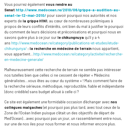
Vous pourrez également
vous rendre au
Senat
http://www.medocean.re/2010/06/grippe-a-audition-au-
senat-le-12-mai-2010/
pour savoir pourquoi nos autorités et nos
experts de
la grippe H1N1
, au cœur de nombreuses polémiques à
propos de leurs conflits d’intérêts, ont bien du mal à justifier le pourquoi
du comment de leurs décisions et préconisations et pourquoi nous en
savons guère plus à ce jour sur
le chikungnuya
qu’il y a 4
ans
http://www.medocean.re/category/publications-et-etudes/etude-
chikungunya/
:
la recherche en médecine de terrain
nous appartient,
vous appartient…
http://www.medocean.re/category/activite/recherche-
en-medecine-generale/
Malheureusement cette recherche de terrain ne semble pas intéresser
nos tutelles bien que celles ci ne cessent de répéter « Médecins
généralistes…vous êtes au cœur du système » ! Mais comment faire de
la recherche sérieuse, méthodique, reproductible, fiable et indépendante
(donc crédible) sans budget alloué à celle ci ?
Ce site est également une formidable occasion d’échanger avec
nos
collègues malgaches
(et pourquoi pas plus tard, avec tout ceux de la
Zone de l’Océan Indien puisque c’était un des objectifs de départ de
Med’Ocean)…avec pourquoi pas un jour, un rassemblement entre nous,
sur une de nos iles pour nous former et nous informer encore plus.