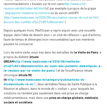
recommandations » basées sur le non sens
http://www.urml-
reunion.net/ddi/index-ddi.html
(cf. par exemple à propos de la grippe
:
degrippons-madame-la-ministre
ou du vaccin antiHPV
:
http://www.medocean.re/2010/06/vaccination-cancer-du-col-et-h1n1-
encore-des-conflits-d%E2%80%99interets/
)
Depuis quelques mois, Med’Ocean a repris espoir avec une nouvelle
équipe, dans l’idée de devenir plus « un club de réflexion » que d’actions,
faute de temps et d’énergies (non renouvelables) que ses membres
peuvent lui consacrer.
Lors de votre visite, vous irez dans les entrailles de
la Visite
de Pairs
, à
propos du diabète (
étude
DREAM
http://www.medocean.re/2010/06/methode-
d%e2%80%99amelioration-du-suivi-des-patients-diabetiques-a-
la-reunion-par-la-visite-de-pairs/
) et de l’insuffisance rénale
chronique (
étude RE
IN
http://www.medocean.re/category/publications-et-
etudes/etude-re-in/
) , deux véritables fléaux de Santé Publique à la
Réunion et ailleurs, dans le monde dit « civilisé », pour lesquels les
solutions ne résident pas seulement dans une prise en charge
médicamenteuse, mais dans une
prise en charge globale, médicale,
sociale et sociétale
.