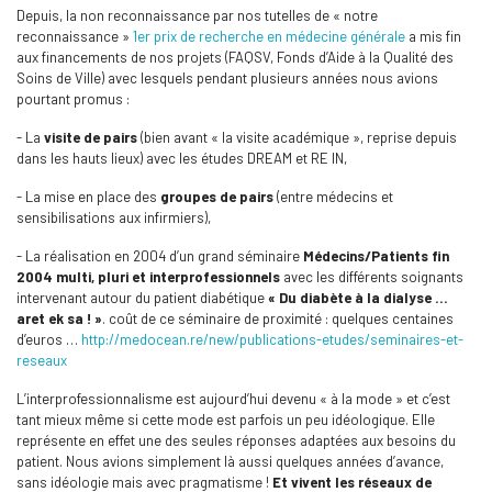
Depuis, la non reconnaissance par nos tutelles de « notre
reconnaissance »
1er prix de recherche en médecine générale
a mis fin
aux financements de nos projets (FAQSV, Fonds d’Aide à la Qualité des
Soins de Ville) avec lesquels pendant plusieurs années nous avions
pourtant promus :
- La
visite de pairs
(bien avant « la visite académique », reprise depuis
dans les hauts lieux) avec les études DREAM et RE IN,
- La mise en place des
groupes de pairs
(entre médecins et
sensibilisations aux infirmiers),
- La réalisation en 2004 d’un grand séminaire
Médecins/Patients fin
2004 multi, pluri et interprofessionnels
avec les différents soignants
intervenant autour du patient diabétique
« Du diabète à la dialyse …
aret ek sa ! »
. coût de ce séminaire de proximité : quelques centaines
d’euros …
http://medocean.re/new/publications-etudes/seminaires-et-
reseaux
L’interprofessionnalisme est aujourd’hui devenu « à la mode » et c’est
tant mieux même si cette mode est parfois un peu idéologique. Elle
représente en effet une des seules réponses adaptées aux besoins du
patient. Nous avions simplement là aussi quelques années d’avance,
sans idéologie mais avec pragmatisme !
E
t vivent les réseaux de