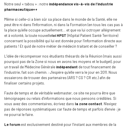
Notre seul « tabou » : notre
indépendance vis-à-vis de l’industrie
pharmaceutique++
Même si celle-ci a bien sûr sa place dans le monde de la Santé, elle ne
peut être ni dans l’Information, ni dans la Formation (en tous les cas pas à
la place qu’elle occupe actuellement… et que va lui octroyer allégrement
et à volonté, la toute nouvelle
loi HPST
(Hôpital Patient Santé Territoire)
concernant la possibilité qui lui est donnée pour l’information directe aux
patients ! Et quid de notre métier de médecin traitant et de conseiller ?
L’idée de récompenser nos étudiants thésards de la Réunion (mais aussi
pourquoi pas de la Zone si nous en avons les moyens et le budget), pour
un travail de Médecine Générale
indépendant
de tout financement de
l’industrie, fait son chemin. : J’espère qu’elle verra le jour en 2011. Nous
essaierons de trouver des partenaires (ARS ? CG ? CR etc.) afin de
finaliser certains projets.
Faute de temps et de véritable webmaster, ce site ne pourra être que
témoignages ou relais d’informations que nous pensons crédibles. Si
vous avez des commentaires, écrivez dans
la zone contact
. N’exigez
pas de réponses systématiques car faute de temps et parfois d’envie : je
ne pourrai le faire.
Le forum
est exclusivement destiné pour l’instant aux membres de la