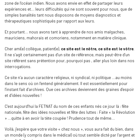
zone de l’océan indien. Nous avons envie en effet de partager leurs
expériences et… leurs difficultés qui ne sont souvent pour nous, que de
simples banalités tant nous disposons de moyens diagnostics et
thérapeutiques sophistiqués par rapport aux leurs.
Et pourtant… nous avons tant à apprendre de nos amis malgaches,
mauriciens, mahorais et comoriens, notamment en matière clinique.
Cher ami(e) collègue, patient(e),
ce site est le nôtre, ce site est le vôtre
.
Il ne s’agit certainement pas d’un site de référence, mais peut-être d’un
site référent sans prétention pour, pourquoi pas , aller plus loin dans nos
interrogations.
Ce site n’a aucun caractère religieux, ni syndical, ni politique …au moins
dans le sens où on l’entend généralement. Il est essentiellement pour
l’instant fait d’archives. Que ces archives deviennent des graines d’espoir
et d’idées nouvelles !
C’est aujourd’hui la FETNAT du nom de ces enfants nés ce jour là : fête
nationale, fête des idées nouvelles et fête des luttes : Faite « la Révolution
» …quitte à en avoir la tète coupée ! Prudence tout de même…
Voilà, j’espère que votre visite « chez nous », vous aura fait du bien, dans
un monde (y compris dans le médical) où tout semble dicté par l’argent et