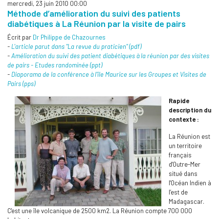
mercredi, 23 juin 2010 00:00
Méthode d’amélioration du suivi des patients
diabétiques à La Réunion par la visite de pairs
Écrit par
Dr Philippe de Chazournes
-
L'article parut dans "La revue du praticien" (pdf)
-
Amélioration du suivi des patient diabétiques à la réunion par des visites
de pairs - Etudes randominée (ppt)
-
Diaporama de la conférence à l'île Maurice sur les Groupes et Visites de
Pairs (pps)
Rapide
description du
contexte :
La Réunion est
un territoire
français
d'Outre-Mer
situé dans
l'Océan Indien à
l’est de
Madagascar.
C'est une île volcanique de 2500 km2. La Réunion compte 700 000