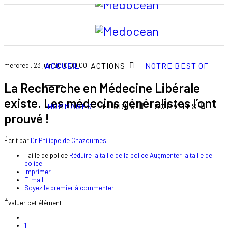
ACCUEIL
ACTIONS
NOTRE BEST OF
mercredi, 23 juin 2010 00:00
La Recherche en Médecine Libérale
existe. Les médecins généralistes l’ont
HOMMAGES
ETUDES
ACTIVITÉS
prouvé !
Écrit par
Dr Philippe de Chazournes
Taille de police
Réduire la taille de la police
Augmenter la taille de
police
Imprimer
E-mail
Soyez le premier à commenter!
Évaluer cet élément
1