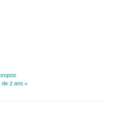
 propos
s de 2 ans
»