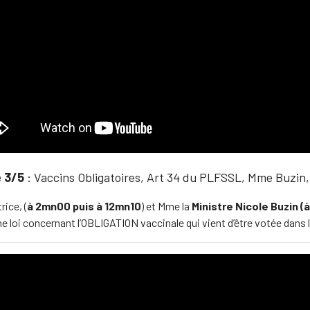
e 3/5
: Vaccins Obligatoires, Art 34 du PLFSSL, Mme Buzin,
rice, (
à 2mn00 puis à 12mn10
) et Mme la
Ministre Nicole Buzin 
e loi concernant l’OBLIGATION vaccinale qui vient d’être votée dan