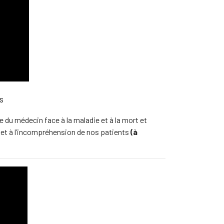
s
le du médecin face à la maladie et à la mort et
e et à l’incompréhension de nos patients
(à