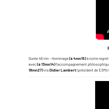
Durée 46 mn - Hommage
(à 4mn15)
à notre regre
avec
(à 13mn14)
l’accompagnement philosophiqu
18mn27)
via
Didier Lambert
(président de E3M) 