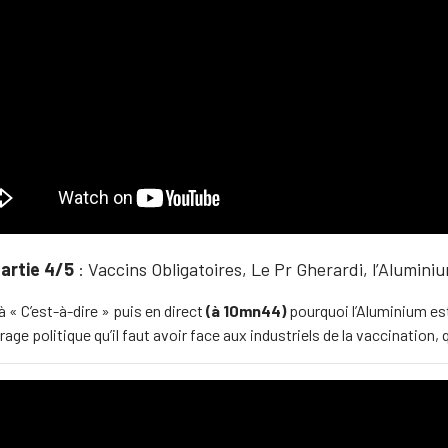
artie 4/5
: Vaccins Obligatoires, Le Pr Gherardi, l’Alumini
à « C’est-à-dire » puis en direct
(à 10mn44)
pourquoi l’Aluminium es
rage politique qu’il faut avoir face aux industriels de la vaccination