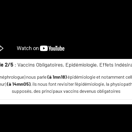
ie 2/5
: Vaccins Obligatoires, Epidémiologie, Effets Indésir
néphrologue) nous parle
(à 1mn18)
épidémiologie et notamment cell
eur)
(à 14mn05)
, ils nous font revisiter l’épidémiologie, la physiopa
supposés, des principaux vaccins devenus obligatoires