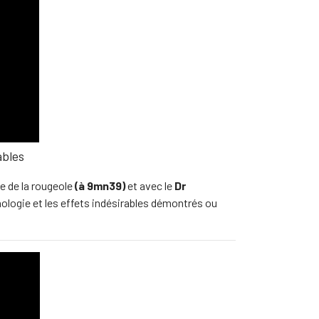
ables
e de la rougeole
(
à 9mn39)
et avec le
Dr
thologie et les effets indésirables démontrés ou