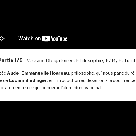
Partie 1/5
: Vaccins Obligatoires, Philosophie, E3M, Patient
ttée
Aude-Emmanuelle Hoareau
, philosophe, qui nous parle du rô
e de
Lucien Biedinger
, en introduction au désarroi, à la souffranc
notamment en ce qui concerne l’aluminium vaccinal.