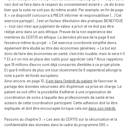
ceci doit se faire dans le respect du consentement éclairé ». Je dis bravo
bien que la suite ne soit pas du même acabit. Par exemple, en fin de page
9, « ce dispositif concourra à MIEUX informer et responsabiliser (…) Cet
exercice partagé (…) est un facteur d’évolution des pratiques BENEFIQUE
» : tout ceci n’est que jugement de valeur a priori et ne doit pas être
rédigé ainsi dans un avis éthique. Preuve de la non expérience des
membres du CERTIS en éthique. La dernière phrase de la page 9 est
l’essence même du projet : « Cet exercice coordonné simplifié devra
également être étudié au titre des économies générées. » Le but est
donc de faire des économies en santé, c’est très louable, mais le sera-t-il
? Et a-t-on mis en place des outils pour apprécier cela ? Nous rappelons
que 19 millions d’euros sont déjà consacrés d’emblée à ce projet pilote.
Et que 6 millions de plus ont tout récemment (le 9 septembre) allongé la
note à partir de fonds européens.
Ainsi encore, en page 10,
Il est dans l’intérêt du patient
de favoriser le
partage des données sécurisées afin d’optimiser sa prise en charge. Le
patient se voit offrir la possibilité d’adhérer à une organisation de
coordination de soins à laquelle des professionnels de santé et les
acteurs de cette coordination participent. Cette adhésion doit lui être
expliquée, et doit être encouragée lorsque cela est
dans son intérêt.
Passons au chapitre 3 : « Les avis du CERTIS sur la sécurisation et la
confidentialité des données dans le cadre du programme OIIS ».