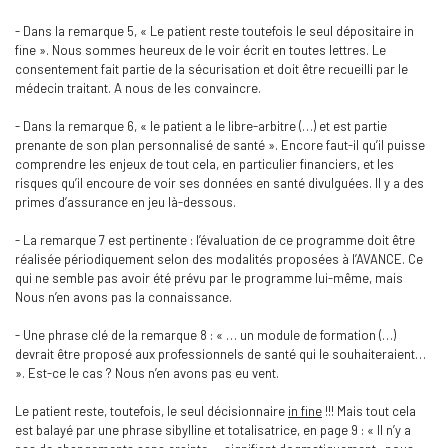
- Dans la remarque 5, « Le patient reste toutefois le seul dépositaire in
fine ». Nous sommes heureux de le voir écrit en toutes lettres. Le
consentement fait partie de la sécurisation et doit être recueilli par le
médecin traitant. A nous de les convaincre.
- Dans la remarque 6, « le patient a le libre-arbitre (…) et est partie
prenante de son plan personnalisé de santé ». Encore faut-il qu’il puisse
comprendre les enjeux de tout cela, en particulier financiers, et les
risques qu’il encoure de voir ses données en santé divulguées. Il y a des
primes d’assurance en jeu là-dessous.
- La remarque 7 est pertinente : l’évaluation de ce programme doit être
réalisée périodiquement selon des modalités proposées à l’AVANCE. Ce
qui ne semble pas avoir été prévu par le programme lui-même, mais
Nous n’en avons pas la connaissance.
- Une phrase clé de la remarque 8 : « … un module de formation (…)
devrait être proposé aux professionnels de santé qui le souhaiteraient…
». Est-ce le cas ? Nous n’en avons pas eu vent.
Le patient reste, toutefois, le seul décisionnaire
in fine
!!! Mais tout cela
est balayé par une phrase sibylline et totalisatrice, en page 9 : « Il n’y a