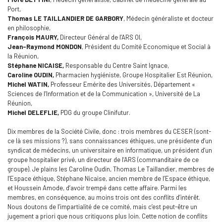
Port,
Thomas LE TAILLANDIER DE GARBORY
, Médecin généraliste et docteur
en philosophie,
François MAURY,
Directeur Général de l’ARS OI,
Jean-Raymond MONDON
, Président du Comité Economique et Social à
la Réunion,
Stéphane NICAISE,
Responsable du Centre Saint Ignace,
Caroline OUDIN,
Pharmacien hygiéniste, Groupe Hospitalier Est Réunion,
Michel WATIN,
Professeur Emérite des Universités, Département «
Sciences de l’Information et de la Communication », Université de La
Réunion,
Michel DELEFLIE,
PDG du groupe Clinifutur.
Dix membres de la Société Civile, donc : trois membres du CESER (sont-
ce là ses missions ?), sans connaissances éthiques, une présidente d’un
syndicat de médecins, un universitaire en informatique, un président d’un
groupe hospitalier privé, un directeur de l’ARS (commanditaire de ce
groupe). Je plains les Caroline Oudin, Thomas Le Taillandier, membres de
l’Espace éthique, Stéphane Nicaise, ancien membre de l’Espace éthique,
et Houssein Amode, d’avoir trempé dans cette affaire. Parmi les
membres, en conséquence, au moins trois ont des conflits d’intérêt.
Nous doutons de l’impartialité de ce comité, mais c’est peut-être un
jugement a priori que nous critiquons plus loin. Cette notion de conflits