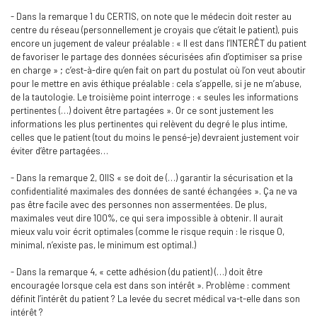
- Dans la remarque 1 du CERTIS, on note que le médecin doit rester au
centre du réseau (personnellement je croyais que c’était le patient), puis
encore un jugement de valeur préalable : « Il est dans l’INTERÊT du patient
de favoriser le partage des données sécurisées afin d’optimiser sa prise
en charge » ; c’est-à-dire qu’en fait on part du postulat où l’on veut aboutir
pour le mettre en avis éthique préalable : cela s’appelle, si je ne m’abuse,
de la tautologie. Le troisième point interroge : « seules les informations
pertinentes (…) doivent être partagées ». Or ce sont justement les
informations les plus pertinentes qui relèvent du degré le plus intime,
celles que le patient (tout du moins le pensé-je) devraient justement voir
éviter d’être partagées…
- Dans la remarque 2, OIIS « se doit de (…) garantir la sécurisation et la
confidentialité maximales des données de santé échangées ». Ça ne va
pas être facile avec des personnes non assermentées. De plus,
maximales veut dire 100%, ce qui sera impossible à obtenir. Il aurait
mieux valu voir écrit optimales (comme le risque requin : le risque 0,
minimal, n’existe pas, le minimum est optimal.)
- Dans la remarque 4, « cette adhésion (du patient) (…) doit être
encouragée lorsque cela est dans son intérêt ». Problème : comment
définit l’intérêt du patient ? La levée du secret médical va-t-elle dans son
intérêt ?