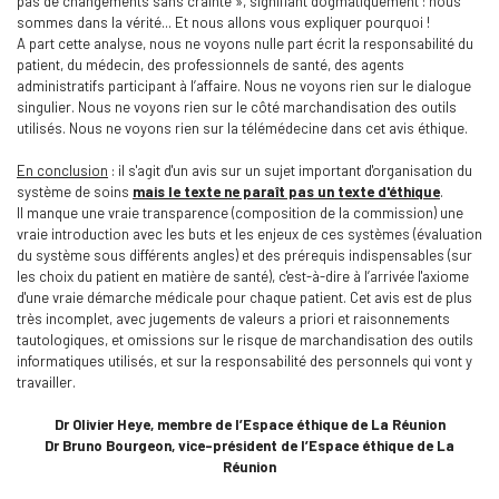
pas de changements sans crainte », signifiant dogmatiquement : nous
sommes dans la vérité... Et nous allons vous expliquer pourquoi !
A part cette analyse, nous ne voyons nulle part écrit la responsabilité du
patient, du médecin, des professionnels de santé, des agents
administratifs participant à l’affaire. Nous ne voyons rien sur le dialogue
singulier. Nous ne voyons rien sur le côté marchandisation des outils
utilisés. Nous ne voyons rien sur la télémédecine dans cet avis éthique.
En conclusion
: il s'agit d'un avis sur un sujet important d'organisation du
système de soins
mais le texte ne paraît pas un texte d'éthique
.
Il manque une vraie transparence (composition de la commission) une
vraie introduction avec les buts et les enjeux de ces systèmes (évaluation
du système sous différents angles) et des prérequis indispensables (sur
les choix du patient en matière de santé), c'est-à-dire à l’arrivée l'axiome
d'une vraie démarche médicale pour chaque patient. Cet avis est de plus
très incomplet, avec jugements de valeurs a priori et raisonnements
tautologiques, et omissions sur le risque de marchandisation des outils
informatiques utilisés, et sur la responsabilité des personnels qui vont y
travailler.
Dr Olivier Heye, membre de l’Espace éthique de La Réunion
Dr Bruno Bourgeon, vice-président de l’Espace éthique de La
Réunion