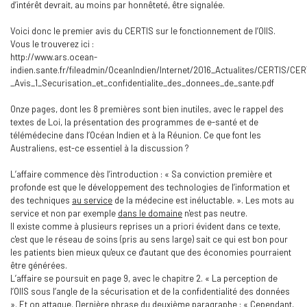
d’intérêt devrait, au moins par honnêteté, être signalée.
Voici donc le premier avis du CERTIS sur le fonctionnement de l’OIIS.
Vous le trouverez ici :
http://www.ars.ocean-
indien.sante.fr/fileadmin/OceanIndien/Internet/2016_Actualites/CERTIS/CER
_Avis_1_Securisation_et_confidentialite_des_donnees_de_sante.pdf
Onze pages, dont les 8 premières sont bien inutiles, avec le rappel des
textes de Loi, la présentation des programmes de e-santé et de
télémédecine dans l’Océan Indien et à la Réunion. Ce que font les
Australiens, est-ce essentiel à la discussion ?
L’affaire commence dès l’introduction : « Sa conviction première et
profonde est que le développement des technologies de l’information et
des techniques
au service
de la médecine est inéluctable. ». Les mots au
service et non par exemple
dans le domaine
n'est pas neutre.
Il existe comme à plusieurs reprises un a priori évident dans ce texte,
c'est que le réseau de soins (pris au sens large) sait ce qui est bon pour
les patients bien mieux qu'eux ce d'autant que des économies pourraient
être générées.
L’affaire se poursuit en page 9, avec le chapitre 2. « La perception de
l’OIIS sous l’angle de la sécurisation et de la confidentialité des données
». Et on attaque. Dernière phrase du deuxième paragraphe : « Cependant,