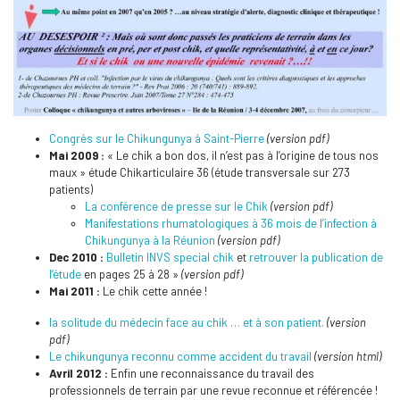
Congrès sur le Chikungunya à Saint-Pierre
(version pdf)
Mai 2009 :
« Le chik a bon dos, il n’est pas à l’origine de tous nos
maux » étude Chikarticulaire 36 (étude transversale sur 273
patients)
La conférence de presse sur le Chik
(version pdf)
Manifestations rhumatologiques à 36 mois de l’infection à
Chikungunya à la Réunion
(version pdf)
Dec 2010 :
Bulletin INVS special chik
et
retrouver la publication de
l’étude
en pages 25 à 28 »
(version pdf)
Mai 2011 :
Le chik cette année !
la solitude du médecin face au chik … et à son patient.
(version
pdf)
Le chikungunya reconnu comme accident du travail
(version html)
Avril 2012 :
Enfin une reconnaissance du travail des
professionnels de terrain par une revue reconnue et référencée !