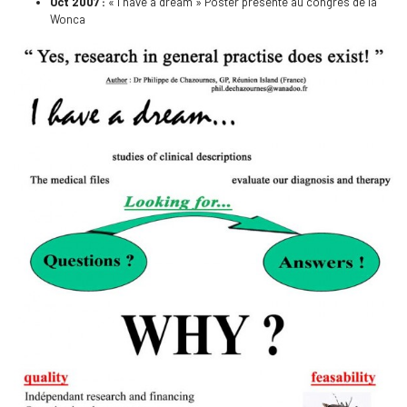
Oct 2007 :
« I have a dream » Poster présenté au congrès de la
Wonca