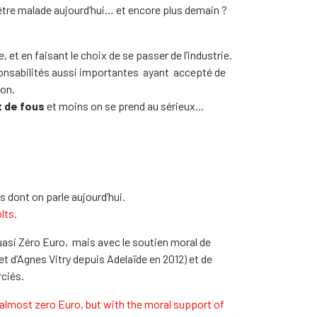
être malade aujourd’hui… et encore plus demain ?
 et en faisant le choix de se passer de l’industrie.
ponsabilités aussi importantes ayant accepté de
ion.
t de fous
et moins on se prend au sérieux…
s dont on parle aujourd’hui.
lts.
uasi Zéro Euro, mais avec le soutien moral de
let d’Agnes Vitry depuis Adelaïde en 2012) et de
rciés.
 almost zero Euro, but with the moral support of