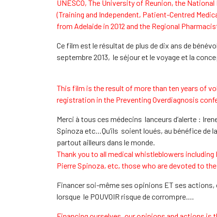
UNESCO, The University of Reunion, the National 
(Training and Independent, Patient-Centred Medica
from Adelaide in 2012 and the Regional Pharmacist
Ce film est le résultat de plus de dix ans de béné
septembre 2013, le séjour et le voyage et la conce
This film is the result of more than ten years of
registration in the Preventing Overdiagnosis con
Merci à tous ces médecins lanceurs d’alerte : Ire
Spinoza etc…Qu’ils soient loués, au bénéfice de la
partout ailleurs dans le monde.
Thank you to all medical whistleblowers including
Pierre Spinoza, etc, those who are devoted to the h
Financer soi-même ses opinions ET ses actions, e
lorsque le POUVOIR risque de corrompre.…
Financing ourselves, our opinions and actions is