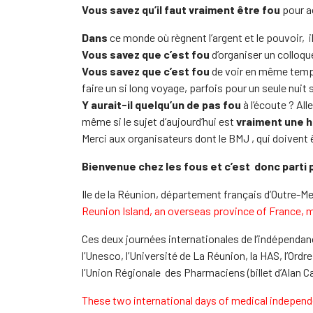
Vous savez qu’il faut vraiment être fou
pour a
Dans
ce monde où règnent l’argent et le pouvoir, i
Vous savez que c’est fou
d’organiser un colloque
Vous savez que c’est fou
de voir en même temps
faire un si long voyage, parfois pour un seule nuit s
Y aurait-il quelqu’un de pas fou
à l’écoute ? Alle
même si le sujet d’aujourd’hui est
vraiment une h
Merci aux organisateurs dont le BMJ , qui doivent ê
Bienvenue chez les fous
et c’est donc parti p
Ile de la Réunion, département français d’Outre-Mer
Reunion Island, an overseas province of France, m
Ces deux journées internationales de l’indépendan
l’Unesco, l’Université de La Réunion, la HAS, l’Ordr
l’Union Régionale des Pharmaciens (billet d’Alan Cas
These two international days of medical independe