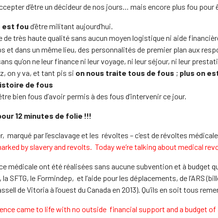
ccepter d’être un décideur de nos jours… mais encore plus fou pour 
l
est fou
d’être militant aujourd’hui.
 de très haute qualité sans aucun moyen logistique ni aide financière,
 et dans un même lieu, des personnalités de premier plan aux res
ans qu’on ne leur finance ni leur voyage, ni leur séjour, ni leur prestat
z, on y va, et tant pis si
on nous traite tous de fous
;
plus on es
istoire de fous
tre bien fous d’avoir permis à des fous d’intervenir ce jour.
our 12 minutes de folie !!!
, marqué par l’esclavage et les révoltes – c’est de révoltes médicale
arked by slavery and revolts. Today we’re talking about medical revo
ce médicale ont été réalisées sans aucune subvention et à budget q
e, la SFTG, le Formindep, et l’aide pour les déplacements, de l’ARS (bil
sell de Vitoria à l’ouest du Canada en 2013). Qu’ils en soit tous reme
nce came to life with no outside financial support and a budget of