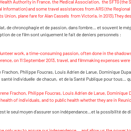
Health Authority in France, the Medical Association, the SFTG (the
l Information) and some travel assistances from ARS (the Regional H
s Union, plane fare for Alan Cassels from Victoria, in 2013).They de
volat, de chronophagie et de passion, dans l’ombre… et souvent le mép
ption de ce film sont uniquement le fait de deniers personnels :
 volunteer work, a time-consuming passion, often done in the shado
ference, on 11 September 2013, travel, and filmmaking expenses were
ne Frachon, Philippe Foucras, Louis Adrien de Larue, Dominique Dupag
 santé individuelle de chacun, et de la Santé Publique pour tous… qu
 Irene Frachon, Philippe Foucras, Louis Adrien de Larue, Dominique 
ealth of individuals, and to public health whether they are in Reunio
st le seul moyen d’assurer son indépendance…et la possibilité de d
 the only way to assure our independence….and allow us the power 