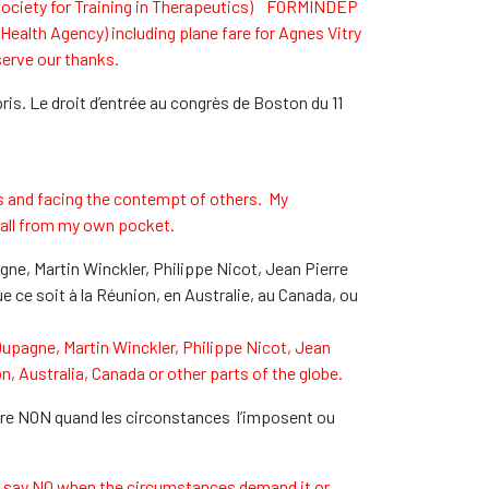
 Society for Training in Therapeutics) FORMINDEP
ealth Agency) including plane fare for Agnes Vitry
serve our thanks.
ris. Le droit d’entrée au congrès de Boston du 11
ws and facing the contempt of others. My
 all from my own pocket.
ne, Martin Winckler, Philippe Nicot, Jean Pierre
e ce soit à la Réunion, en Australie, au Canada, ou
Dupagne, Martin Winckler, Philippe Nicot, Jean
n, Australia, Canada or other parts of the globe.
ire NON quand les circonstances l’imposent ou
to say NO when the circumstances demand it or