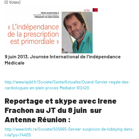
(0 Votes)
9 juin 2013,
Journée International de l'indépendance
Médicale
http://www.lejdd.fr/Societe/Sante/Actualite/Quand-Servier-regale-des-
cardiologues-en-plein-proces-Mediator-612420
Reportage et skype avec Irene
Frachon au JT du
8 juin sur
Antenne Réunion :
http://www.linfo.re/Societe/505665-Servier-suspicion-de-lobbying-dans-
l-ile?ps=744135