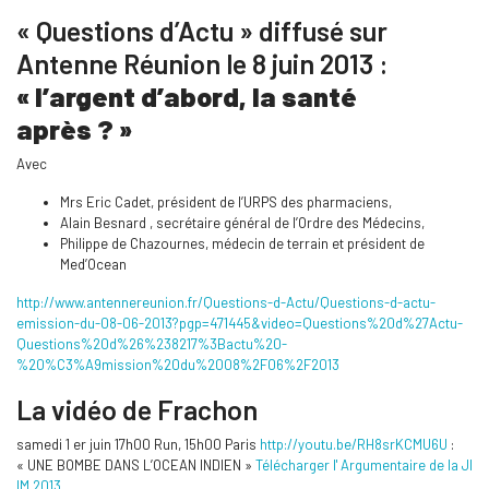
« Questions d’Actu » diffusé sur
Antenne Réunion le 8 juin 2013 :
« l’argent d’abord, la santé
après ? »
Avec
Mrs Eric Cadet, président de l’URPS des pharmaciens,
Alain Besnard , secrétaire général de l’Ordre des Médecins,
Philippe de Chazournes, médecin de terrain et président de
Med’Ocean
http://www.antennereunion.fr/Questions-d-Actu/Questions-d-actu-
emission-du-08-06-2013?pgp=471445&video=Questions%20d%27Actu-
Questions%20d%26%238217%3Bactu%20-
%20%C3%A9mission%20du%2008%2F06%2F2013
La vidéo de Frachon
samedi 1 er juin 17h00 Run, 15h00 Paris
http://youtu.be/RH8srKCMU6U
:
« UNE BOMBE DANS L’OCEAN INDIEN »
Télécharger l' Argumentaire de la JI
IM 2013