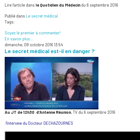
Lire l'article dans
le Quotidien du Médecin
du 6 septembre 2016
Publié dans
Le secret médical
Tags:
Soyez le premier à commenter!
En savoir plus...
dimanche, 09 octobre 2016 13:54
Le secret médical est-il en danger ?
Au JT de 12h30 d’Antenne Réunion
, TV du 6 septembre 2016
l'intervew du Docteur DECHAZOURNES