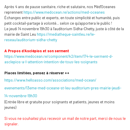
Après 4 ans de pause sanitaire, riche et salutaire, nos Méd'Oceanes
reprennent
https://www.medocean.re/
actions/med-oceanes
Échanges entre public et experts, en toute simplicité et humanité, puis
petit cocktail-partage à volonté... selon ce qu'apportera le public !
Le jeudi 14 novembre 19h30 à l'auditorium Sidha-Chetty, juste à côté de la
mairie de Saint Leu
https://mediatheque-saintleu.
re/le-
reseau/auditorium-sidha-
chetty
A Propos d'Asclépios et son serment
https://www.medocean.re/
component/k2/item/174-le-
serment-d-
asclepios-a-l-
attention-intention-de-tous-
les-soignants
Places limitées, pensez à réserver ++
https://www.helloasso.com/
associations/med-ocean/
evenements/13eme-med-oceane-
st-leu-auditorium-pres-mairie-
jeudi-
14-novembre-19h30
(Entrée libre et gratuite pour soignants et patients, jeunes et moins
jeunes)
Si vous ne souhaitez plus recevoir un mail de notre part, merci de nous le
signaler.