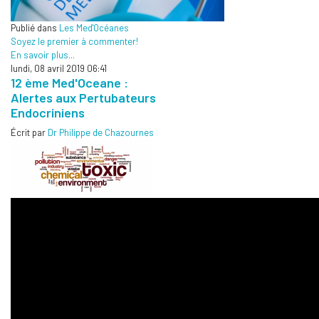
Publié dans
Les Med'Océanes
Soyez le premier à commenter!
En savoir plus...
lundi, 08 avril 2019 06:41
12 ème Med'Oceane :
Alertes aux Pertubateurs
Endocriniens
Écrit par
Dr Philippe de Chazournes