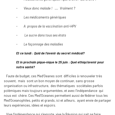
-
Vieux donc malade ! …. Vraiment ?
-
Les médicaments génériques
-
A
propos de la vaccination anti-HPV
-
Le sucre dans tous ses états
-
Le fa
çonnage des maladies
Et ce lundi : Quid de l’avenir du secret médical?
Et in prochain pique-nique le 25 juin : Quel ethiqu’avenir pour
notre santé?
Faute de budget, ces Med’Oeanes sont difficiles à renouveler très
souvent, mais sont un bon moyen de continuer, sans grosse
organisation ou infrastructure, des thématiques sociétales parfois
polémiques mais toujours argumentées, et avec l’indépendance qui
nous est chère. Ces Med’Oceanes permettent aussi de fédérer tous les
Med’Oceanophiles, petits et grands, ici et ailleurs, ayant envie de partager
leurs expériences, idées et espoirs.
Vive l’indépendance qui s’exporte, vive la Réunion qui sait se faire