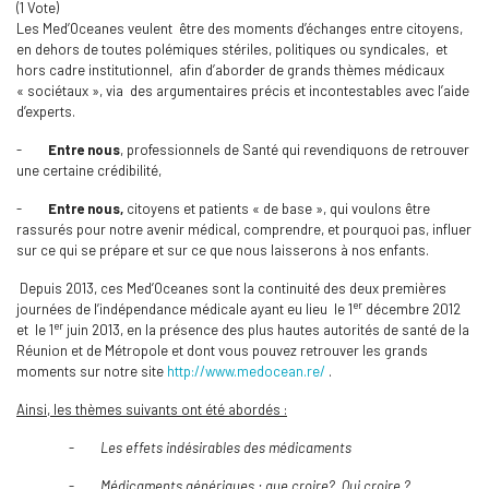
(1 Vote)
Les Med’Oceanes veulent être des moments d’échanges entre citoyens,
en dehors de toutes polémiques stériles, politiques ou syndicales, et
hors cadre institutionnel, afin d’aborder de grands thèmes médicaux
« sociétaux », via des argumentaires précis et incontestables avec l’aide
d’experts.
-
Entre nous
, professionnels de Santé qui revendiquons de retrouver
une certaine crédibilité,
-
Entre nous,
citoyens et patients « de base », qui voulons être
rassurés pour notre avenir médical, comprendre, et pourquoi pas, influer
sur ce qui se prépare et sur ce que nous laisserons à nos enfants.
Depuis 2013, ces Med’Oceanes sont la continuité des deux premières
er
journées de l’indépendance médicale ayant eu lieu le 1
décembre 2012
er
et le 1
juin 2013, en la présence des plus hautes autorités de santé de la
Réunion et de Métropole et dont vous pouvez retrouver les grands
moments sur notre site
http://www.medocean.re/
.
Ainsi, les thèmes suivants ont été abordés :
-
Les effets indésirables des médicaments
-
Médicaments génériques : que croire? Qui croire ?