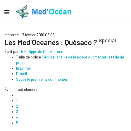
mercredi, 17 février 2016 06:05
Spécial
Les Med’Oceanes : Quèsaco ?
Écrit par
Dr Philippe de Chazournes
Taille de police
Réduire la taille de la police
Augmenter la taille de
police
Imprimer
E-mail
Soyez le premier à commenter!
Évaluer cet élément
1
2
3
4
5