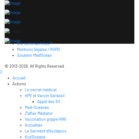
Qui sommes nous ?
Mentions légales / RGPD
Soutenir Méd'Océan
© 2013-2026. All Rights Reserved.
Accueil
Actions
Le secret médical
HPV et Vaccin Gardasil
Appel des 50
Med-Océanes
Z'affair Médiator
Vaccination grippe H1N1
Actualités
Le Serment d’Asclepios
Koz'Océane