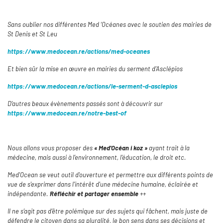
Sans oublier nos différentes Med ‘Océanes avec le soutien des mairies de
St Denis et St Leu
https://www.medocean.re/actions/med-oceanes
Et bien sûr la mise en œuvre en mairies du serment d’Asclépios
https://www.medocean.re/actions/le-serment-d-asclepios
D’autres beaux évènements passés sont à découvrir sur
https://www.medocean.re/notre-best-of
Nous allons vous proposer des
« Med'Océan i koz »
ayant trait à la
médecine, mais aussi à l’environnement, l’éducation, le droit etc.
Med'Ocean se veut outil d'ouverture et permettre aux différents points de
vue de s'exprimer dans l'intérêt d'une médecine humaine, éclairée et
indépendante.
Réfléchir et partager ensemble
++
Il ne s’agit pas d’être polémique sur des sujets qui fâchent, mais juste de
défendre le citoyen dans sa pluralité, le bon sens dans ses décisions et