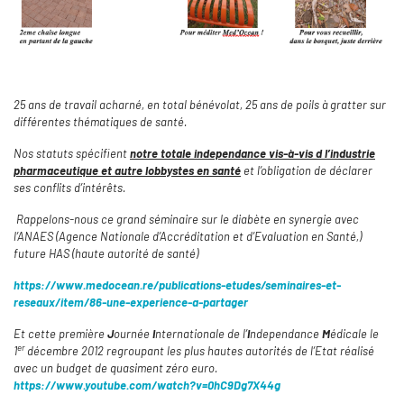
25 ans de travail acharné, en total bénévolat, 25 ans de poils à gratter sur
différentes thématiques de santé.
Nos statuts spécifient
notre totale independance vis-à-vis d l’industrie
pharmaceutique et autre lobbystes en santé
et l’obligation de déclarer
ses conflits d’intérêts.
Rappelons-nous ce grand séminaire sur le diabète en synergie avec
l’ANAES (Agence Nationale d’Accréditation et d’Evaluation en Santé,)
future HAS (haute autorité de santé)
https://www.medocean.re/publications-etudes/seminaires-et-
reseaux/item/86-une-experience-a-partager
Et cette première
J
ournée
I
nternationale de l’
I
ndependance
M
édicale le
er
1
décembre 2012 regroupant les plus hautes autorités de l’Etat réalisé
avec un budget de quasiment zéro euro.
https://www.youtube.com/watch?v=0hC9Dg7X44g