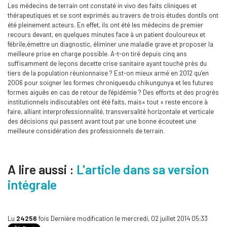
Les médecins de terrain ont constaté in vivo des faits cliniques et
thérapeutiques et se sont exprimés au travers de trois études dontils ont
été pleinement acteurs. En effet, ils ont été les médecins de premier
recours devant, en quelques minutes face à un patient douloureux et
fébrile,émettre un diagnostic, éliminer une maladie grave et proposer la
meilleure prise en charge possible. A-t-on tiré depuis cinq ans
suffisamment de leçons decette crise sanitaire ayant touché près du
tiers de la population réunionnaise ? Est-on mieux armé en 2012 qu’en
2006 pour soigner les formes chroniquesdu chikungunya et les futures
formes aiguës en cas de retour de l’épidémie ? Des efforts et des progrès
institutionnels indiscutables ont été faits, mais« tout » reste encore à
faire, alliant interprofessionnalité, transversalité horizontale et verticale
des décisions qui passent avant tout par une bonne écouteet une
meilleure considération des professionnels de terrain.
A lire aussi :
L'article dans sa version
intégrale
Lu
24256
fois
Dernière modification le mercredi, 02 juillet 2014 05:33