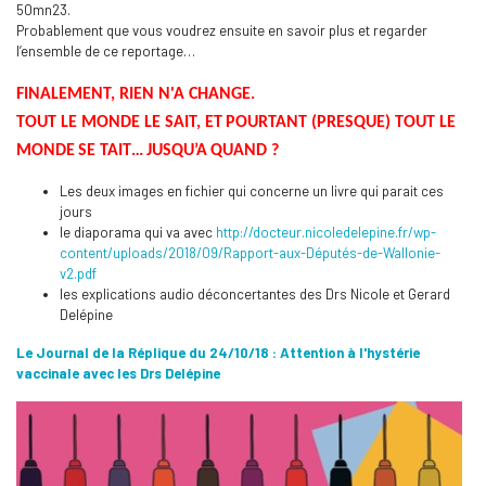
50mn23.
Probablement que vous voudrez ensuite en savoir plus et regarder
l’ensemble de ce reportage…
FINALEMENT, RIEN N'A CHANGE
.
TOUT LE MOND
E LE SAIT, ET
POURTANT (PRESQUE) TOUT LE
MONDE
SE TAIT
…
JUSQU’A
QUAND ?
Les deux images en fichier qui concerne un livre qui parait ces
jours
le diaporama qui va avec
http://docteur.nicoledelepine.fr/wp-
content/uploads/2018/09/Rapport-aux-Députés-de-Wallonie-
v2.pdf
les explications audio déconcertantes des Drs Nicole et Gerard
Delépine
Le Journal de la Réplique du 24/10/18 : Attention à l'hystérie
vaccinale avec les Drs Delépine