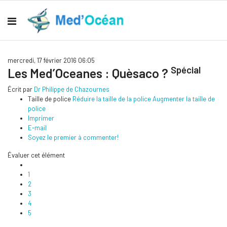
mercredi, 17 février 2016 06:05
Spécial
Les Med’Oceanes : Quèsaco ?
Écrit par
Dr Philippe de Chazournes
Taille de police
Réduire la taille de la police
Augmenter la taille de
police
Imprimer
E-mail
Soyez le premier à commenter!
Évaluer cet élément
1
2
3
4
5