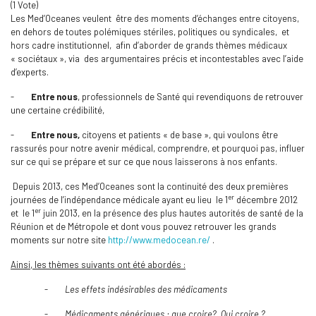
(1 Vote)
Les Med’Oceanes veulent être des moments d’échanges entre citoyens,
en dehors de toutes polémiques stériles, politiques ou syndicales, et
hors cadre institutionnel, afin d’aborder de grands thèmes médicaux
« sociétaux », via des argumentaires précis et incontestables avec l’aide
d’experts.
-
Entre nous
, professionnels de Santé qui revendiquons de retrouver
une certaine crédibilité,
-
Entre nous,
citoyens et patients « de base », qui voulons être
rassurés pour notre avenir médical, comprendre, et pourquoi pas, influer
sur ce qui se prépare et sur ce que nous laisserons à nos enfants.
Depuis 2013, ces Med’Oceanes sont la continuité des deux premières
er
journées de l’indépendance médicale ayant eu lieu le 1
décembre 2012
er
et le 1
juin 2013, en la présence des plus hautes autorités de santé de la
Réunion et de Métropole et dont vous pouvez retrouver les grands
moments sur notre site
http://www.medocean.re/
.
Ainsi, les thèmes suivants ont été abordés :
-
Les effets indésirables des médicaments
-
Médicaments génériques : que croire? Qui croire ?