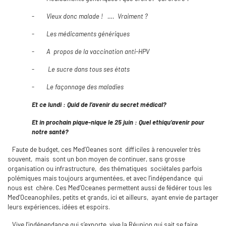
-
Vieux donc malade ! …. Vraiment ?
-
Les médicaments génériques
-
A
propos de la vaccination anti-HPV
-
Le sucre dans tous ses états
-
Le fa
çonnage des maladies
Et ce lundi : Quid de l’avenir du secret médical?
Et in prochain pique-nique le 25 juin : Quel ethiqu’avenir pour
notre santé?
Faute de budget, ces Med’Oeanes sont difficiles à renouveler très
souvent, mais sont un bon moyen de continuer, sans grosse
organisation ou infrastructure, des thématiques sociétales parfois
polémiques mais toujours argumentées, et avec l’indépendance qui
nous est chère. Ces Med’Oceanes permettent aussi de fédérer tous les
Med’Oceanophiles, petits et grands, ici et ailleurs, ayant envie de partager
leurs expériences, idées et espoirs.
Vive l’indépendance qui s’exporte, vive la Réunion qui sait se faire