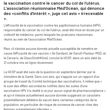
la vaccination contre le cancer du col de l’utérus.
L’association réunionnaise Méd’Océan, qui dénonce
des «conflits d’intérêt », juge cet avis « irrecevable
».
L’efficacité de la vaccination contre les papillomavirus humains (HPV),
responsable du cancer du col de l’utérus, avait été mise en doute par un
collectif de médecins, parmi lesquels les praticiens réunionnais
réunis au sein de l’association Méd’Océan.
Mais «il n’existe aucune donnée actuelle susceptible de remettre en
cause l’efficacité de ces vaccins » (le Gardasil, de Sanofi-Pasteur-MSD, et
le Cervarix, de GlaxoSmithKline), conclut le HCSP, dans un avis daté du
21 octobre mis en ligne récemment.
Le HCSP avait été saisi de la question en septembre dernier par le
ministère de la Santé. Dans son avis, qui s’appuie sur un rapport d’un
groupe de travail du Comité technique des vaccinations, il relève que «
le suivi des effets secondaires notifiés dans les suites d’une
vaccination HPV n’a révélé à ce jour aucun signal de pharmacovigilance »
et qu’«il n’existe actuellement aucune donnée suggérant un caractère
potentiellement délétère du vaccin dans certaines catégories de la
population, en particulier de risque de survenue de cancer chez des
femmes préalablement infectées.»