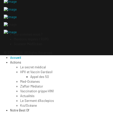
Qui sommes nous ?
Mentions légales / RGPD
Soutenir Méd'Océan
© 2013-2026. All Rights Reserved.
Accueil
Actions
Le secret médical
HPV et Vaccin Gardasil
Appel des 50
Med-Océanes
Z'affair Médiator
Vaccination grippe H1N1
Actualités
Le Serment d’Asclepios
Koz'Océane
Notre Best Of