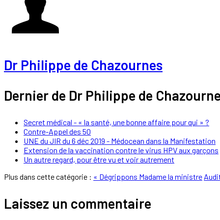
Dr Philippe de Chazournes
Dernier de Dr Philippe de Chazourn
Secret médical - « la santé, une bonne affaire pour qui » ?
Contre-Appel des 50
UNE du JIR du 6 déc 2019 - Médocean dans la Manifestation
Extension de la vaccination contre le virus HPV aux garçons
Un autre regard, pour être vu et voir autrement
Plus dans cette catégorie :
« Dégrippons Madame la ministre
Audit
Laissez un commentaire