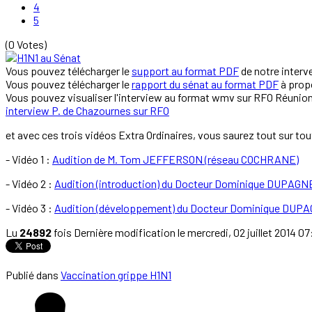
4
5
(0 Votes)
Vous pouvez télécharger le
support au format PDF
de notre interve
Vous pouvez télécharger le
rapport du sénat au format PDF
à prop
Vous pouvez visualiser l'interview au format wmv sur RFO Réunion
interview P. de Chazournes sur RFO
et avec ces trois vidéos Extra Ordinaires, vous saurez tout sur to
- Vidéo 1 :
Audition de M. Tom JEFFERSON (réseau COCHRANE)
- Vidéo 2 :
Audition (introduction) du Docteur Dominique DUPAGNE
- Vidéo 3 :
Audition (développement) du Docteur Dominique DUPAG
Lu
24892
fois
Dernière modification le mercredi, 02 juillet 2014 07
Publié dans
Vaccination grippe H1N1