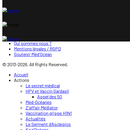
Qui sommes nous ?
Mentions légales / RGPD
Soutenir Méd'Océan
© 2013-2026. All Rights Reserved.
Accueil
Actions
Le secret médical
HPV et Vaccin Gardasil
Appel des 50
Med-Océanes
Z'affair Médiator
Vaccination grippe H1N1
Actualités
Le Serment d’Asclepios
Koz'Océane