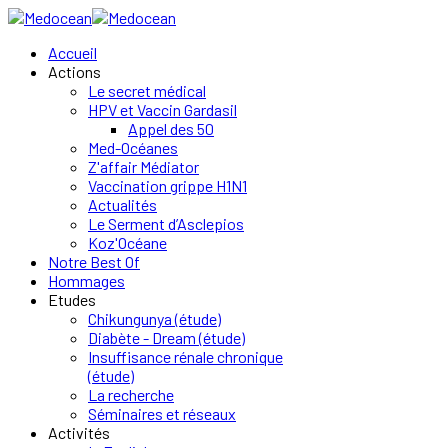
Accueil
Actions
Le secret médical
HPV et Vaccin Gardasil
Appel des 50
Med-Océanes
Z'affair Médiator
Vaccination grippe H1N1
Actualités
Le Serment d’Asclepios
Koz'Océane
Notre Best Of
Hommages
Etudes
Chikungunya (étude)
Diabète - Dream (étude)
Insuffisance rénale chronique
(étude)
La recherche
Séminaires et réseaux
Activités