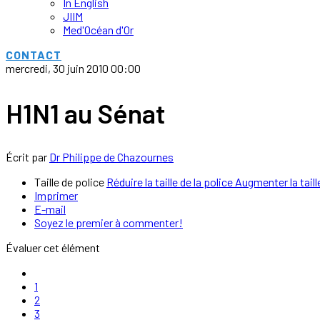
In English
JIIM
Med'Océan d'Or
CONTACT
mercredi, 30 juin 2010 00:00
H1N1 au Sénat
Écrit par
Dr Philippe de Chazournes
Taille de police
Réduire la taille de la police
Augmenter la taill
Imprimer
E-mail
Soyez le premier à commenter!
Évaluer cet élément
1
2
3