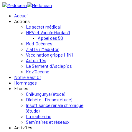
Accueil
Actions
Le secret médical
HPV et Vaccin Gardasil
Appel des 50
Med-Océanes
Z'affair Médiator
Vaccination grippe H1N1
Actualités
Le Serment d’Asclepios
Koz'Océane
Notre Best Of
Hommages
Etudes
Chikungunya (étude)
Diabète - Dream (étude)
Insuffisance rénale chronique
(étude)
La recherche
Séminaires et réseaux
Activités