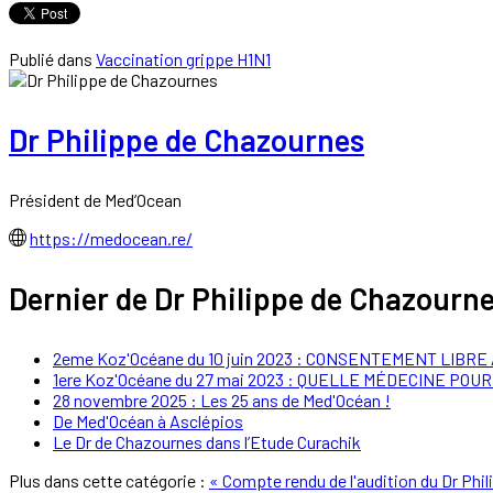
Publié dans
Vaccination grippe H1N1
Dr Philippe de Chazournes
Président de Med’Ocean
https://medocean.re/
Dernier de Dr Philippe de Chazourn
2eme Koz'Océane du 10 juin 2023 : CONSENTEMENT LIBRE
1ere Koz'Océane du 27 mai 2023 : QUELLE MÉDECINE POU
28 novembre 2025 : Les 25 ans de Med'Océan !
De Med'Océan à Asclépios
Le Dr de Chazournes dans l’Etude Curachik
Plus dans cette catégorie :
« Compte rendu de l'audition du Dr Phi