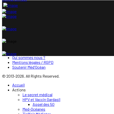
Qui sommes nous ?
Mentions légales / RGPD
Soutenir Méd'Océan
© 2013-2026. All Rights Reserved.
Accueil
Actions
Le secret médical
HPV et Vaccin Gardasil
Appel des 50
Med-Océanes
Z'affair Médiator