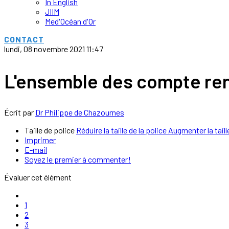
In English
JIIM
Med'Océan d'Or
CONTACT
lundi, 08 novembre 2021 11:47
L'ensemble des compte ren
Écrit par
Dr Philippe de Chazournes
Taille de police
Réduire la taille de la police
Augmenter la taill
Imprimer
E-mail
Soyez le premier à commenter!
Évaluer cet élément
1
2
3