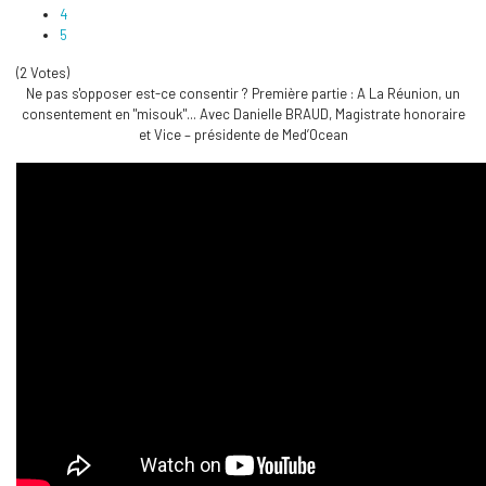
4
5
(2 Votes)
Ne pas s'opposer est-ce consentir ? Première partie : A La Réunion, un
consentement en "misouk"... Avec Danielle BRAUD, Magistrate honoraire
et Vice – présidente de Med’Ocean