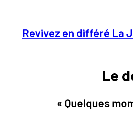
Revivez en différé La 
Le d
« Quelques mom