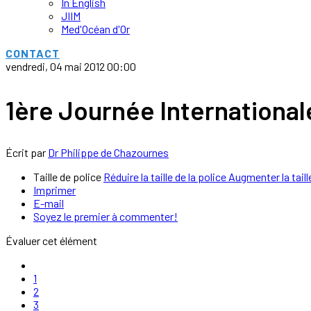
In English
JIIM
Med'Océan d'Or
CONTACT
vendredi, 04 mai 2012 00:00
1ère Journée International
Écrit par
Dr Philippe de Chazournes
Taille de police
Réduire la taille de la police
Augmenter la taill
Imprimer
E-mail
Soyez le premier à commenter!
Évaluer cet élément
1
2
3