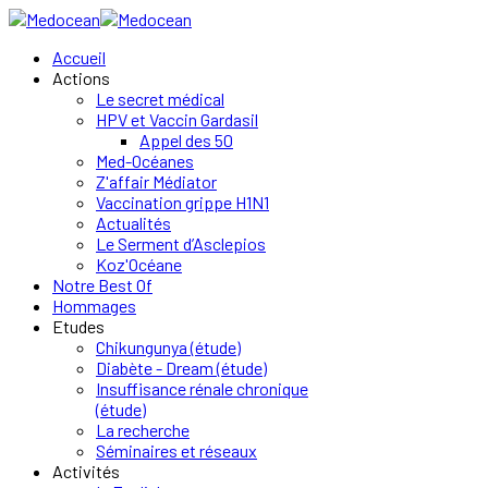
Accueil
Actions
Le secret médical
HPV et Vaccin Gardasil
Appel des 50
Med-Océanes
Z'affair Médiator
Vaccination grippe H1N1
Actualités
Le Serment d’Asclepios
Koz'Océane
Notre Best Of
Hommages
Etudes
Chikungunya (étude)
Diabète - Dream (étude)
Insuffisance rénale chronique
(étude)
La recherche
Séminaires et réseaux
Activités