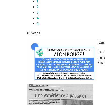
1
2
3
4
5
(0 Votes)
L'as
Le d
mais
à la