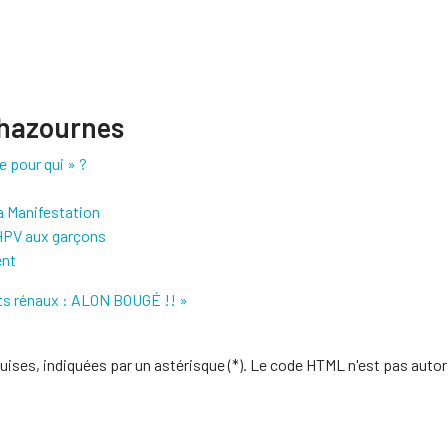
Chazournes
e pour qui » ?
a Manifestation
 HPV aux garçons
ent
nts rénaux : ALON BOUGÉ !! »
uises, indiquées par un astérisque (*). Le code HTML n'est pas autor