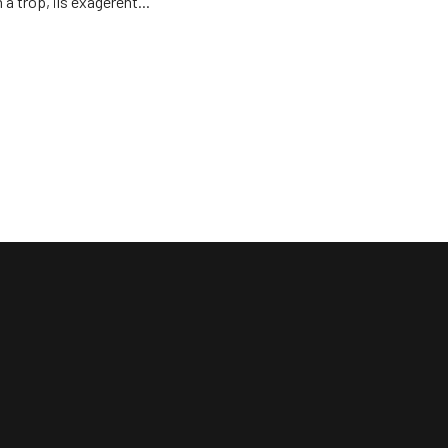
 a trop, ils exagèrent..."