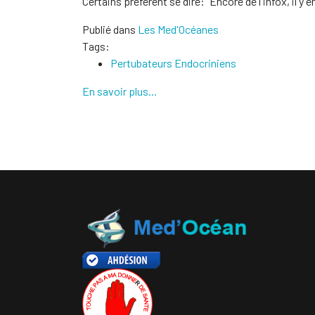
Certains préfèrent se dire: "Encore de l'infox, il y en
Publié dans
Les Med'Océanes
Tags:
Pertubateurs Endocriniens
En savoir plus...