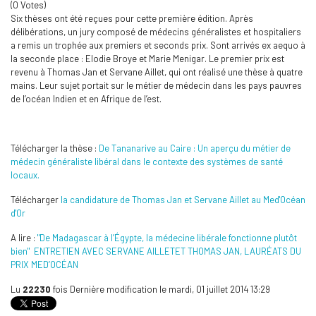
(0 Votes)
Six thèses ont été reçues pour cette première édition. Après
délibérations, un jury composé de médecins généralistes et hospitaliers
a remis un trophée aux premiers et seconds prix. Sont arrivés ex aequo à
la seconde place : Elodie Broye et Marie Menigar. Le premier prix est
revenu à Thomas Jan et Servane Aillet, qui ont réalisé une thèse à quatre
mains. Leur sujet portait sur le métier de médecin dans les pays pauvres
de l’océan Indien et en Afrique de l’est.
Télécharger la thèse :
De Tananarive au Caire : Un aperçu du métier de
médecin généraliste libéral dans le contexte des systèmes de santé
locaux.
Télécharger
la candidature de Thomas Jan et Servane Aillet au Med'Océan
d'Or
A lire :
"De Madagascar à l’Égypte, la médecine libérale fonctionne plutôt
bien" ENTRETIEN AVEC SERVANE AILLETET THOMAS JAN, LAURÉATS DU
PRIX MED’OCÉAN
Lu
22230
fois
Dernière modification le mardi, 01 juillet 2014 13:29