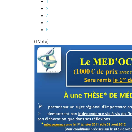
1
2
3
4
5
(1 Vote)