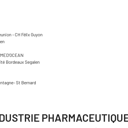
éunion - CH Félix Guyon
len
de MED’OCEAN
sité Bordeaux Segalen
ontagne- St Bernard
INDUSTRIE PHARMACEUTIQU