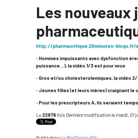
Les nouveaux j
pharmaceutique
http://pharmacritique.20minutes-blogs.fr
-
Hommes impuissants avec dysfonction érect
puissance…), la vidéo 1/3 est pour vous
-
Gros et/ou cholesterolemiques, la vidéo 2/
-
Jeunes filles (et leurs mères) craignant le 
-
Pour les prescripteurs A, ils seraient tem
Lu
22876
fois
Dernière modification le mardi, 01 ju
Publié dans
Le Med'Océan d'Or