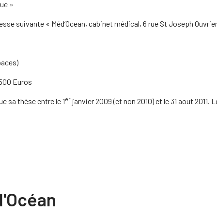
que »
dresse suivante « Méd’Ocean, cabinet médical, 6 rue St Joseph Ouvrie
paces)
 500 Euros
er
ue sa thèse entre le 1
janvier 2009 (et non 2010) et le 31 aout 2011. 
d'Océan