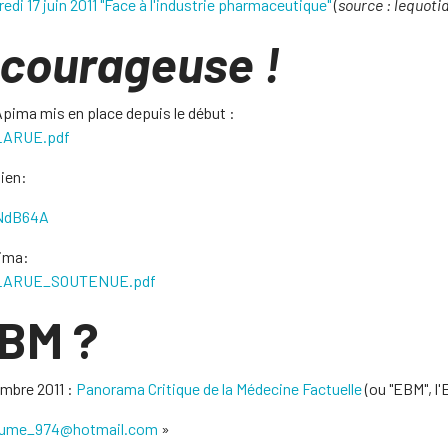
redi 17 juin 2011 "Face à l'industrie pharmaceutique"
(
source : lequotid
 courageuse !
 Apima mis en place depuis le début :
LARUE.pdf
lien:
NdB64A
pima:
ELARUE_SOUTENUE.pdf
EBM ?
embre 2011 :
Panorama Critique de la Médecine Factuelle
(ou "EBM", l
laume_974@hotmail.com
»