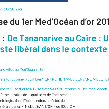
 d'Or 2012 ici
se du 1er Med’Océan d’or 201
 :
De Tananarive au Caire : 
ste libéral dans le context
ne Aillet au Med'Océan d'Or
 libérale fonctionne plutôt bien" ENTRETIEN AVEC SERVANE AIL
noo.re/11-actualites/15-societe/306520-remise-du-1er-med-ocean-
r l’amélioration de la qualité et de l’indépendance
miologie, dans l’Océan Indien, a décidé de
énérale par un « MEDOCEAN D’OR » de 1000 € +