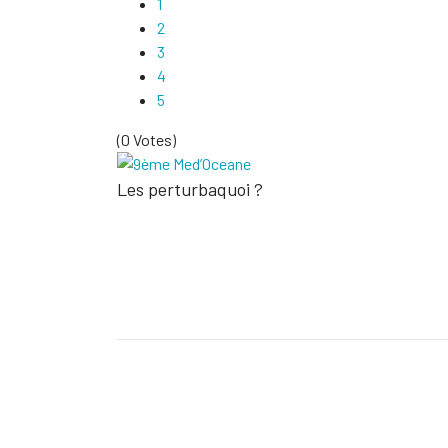
1
2
3
4
5
(0 Votes)
Les perturbaquoi ?