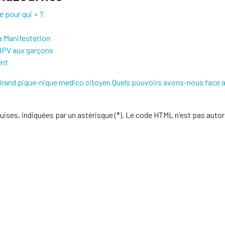
e pour qui » ?
a Manifestation
 HPV aux garçons
ent
Grand pique-nique medico citoyen
Quels pouvoirs avons-nous face a
uises, indiquées par un astérisque (*). Le code HTML n'est pas autor