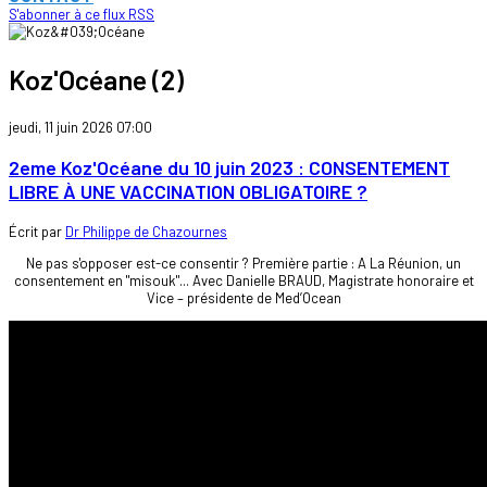
S'abonner à ce flux RSS
Koz'Océane (2)
jeudi, 11 juin 2026 07:00
2eme Koz'Océane du 10 juin 2023 : CONSENTEMENT
LIBRE À UNE VACCINATION OBLIGATOIRE ?
Écrit par
Dr Philippe de Chazournes
Ne pas s'opposer est-ce consentir ? Première partie : A La Réunion, un
consentement en "misouk"... Avec Danielle BRAUD, Magistrate honoraire et
Vice – présidente de Med’Ocean