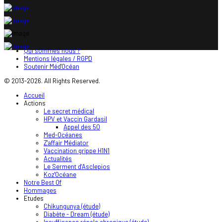
Qui sommes nous ?
Mentions légales / RGPD
Soutenir Méd'Océan
© 2013-2026. All Rights Reserved.
Accueil
Actions
Le secret médical
HPV et Vaccin Gardasil
Appel des 50
Med-Océanes
Z'affair Médiator
Vaccination grippe H1N1
Actualités
Le Serment d’Asclepios
Koz'Océane
Notre Best Of
Hommages
Etudes
Chikungunya (étude)
Diabète - Dream (étude)
Insuffisance rénale chronique (étude)