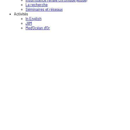
La recherche
Séminaires et réseaux
Activités
In English
JIIM
Med'Océan d'Or