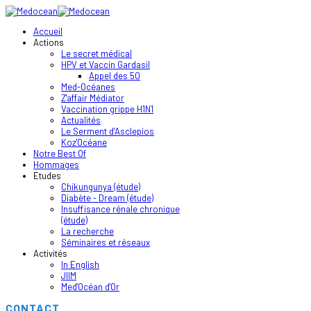
Accueil
Actions
Le secret médical
HPV et Vaccin Gardasil
Appel des 50
Med-Océanes
Z'affair Médiator
Vaccination grippe H1N1
Actualités
Le Serment d’Asclepios
Koz'Océane
Notre Best Of
Hommages
Etudes
Chikungunya (étude)
Diabète - Dream (étude)
Insuffisance rénale chronique
(étude)
La recherche
Séminaires et réseaux
Activités
In English
JIIM
Med'Océan d'Or
CONTACT