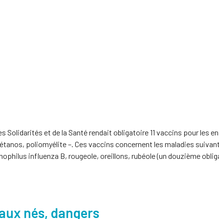
s Solidarités et de la Santé rendait obligatoire 11 vaccins pour les e
tétanos, poliomyélite –. Ces vaccins concernent les maladies suivante
lus influenza B, rougeole, oreillons, rubéole (un douzième obligato
eaux nés, dangers