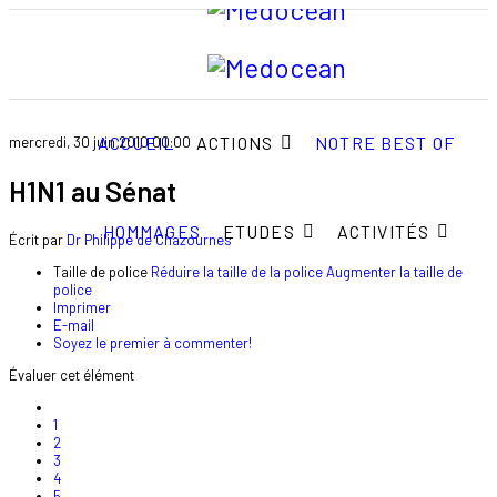
ACCUEIL
ACTIONS
NOTRE BEST OF
mercredi, 30 juin 2010 00:00
H1N1 au Sénat
HOMMAGES
ETUDES
ACTIVITÉS
Écrit par
Dr Philippe de Chazournes
Taille de police
Réduire la taille de la police
Augmenter la taille de
police
Imprimer
E-mail
Soyez le premier à commenter!
Évaluer cet élément
1
2
3
4
5