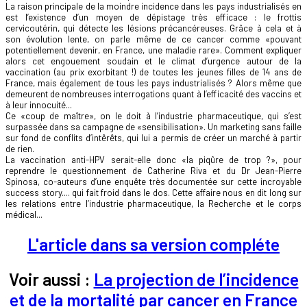
La raison principale de la moindre incidence dans les pays industrialisés en
est l’existence d’un moyen de dépistage très efficace : le frottis
cervicoutérin, qui détecte les lésions précancéreuses. Grâce à cela et à
son évolution lente, on parle même de ce cancer comme «pouvant
potentiellement devenir, en France, une maladie rare». Comment expliquer
alors cet engouement soudain et le climat d’urgence autour de la
vaccination (au prix exorbitant !) de toutes les jeunes filles de 14 ans de
France, mais également de tous les pays industrialisés ? Alors même que
demeurent de nombreuses interrogations quant à l’efficacité des vaccins et
à leur innocuité...
Ce «coup de maître», on le doit à l’industrie pharmaceutique, qui s’est
surpassée dans sa campagne de «sensibilisation». Un marketing sans faille
sur fond de conflits d’intêrêts, qui lui a permis de créer un marché à partir
de rien.
La vaccination anti-HPV serait-elle donc «la piqûre de trop ?», pour
reprendre le questionnement de Catherine Riva et du Dr Jean-Pierre
Spinosa, co-auteurs d’une enquête très documentée sur cette incroyable
success story.... qui fait froid dans le dos. Cette affaire nous en dit long sur
les relations entre l’industrie pharmaceutique, la Recherche et le corps
médical...
L'article dans sa version compléte
Voir aussi :
La projection de l’incidence
et de la mortalité par cancer en France