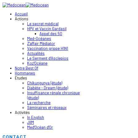
Accueil
Actions
Le secret médical
HPV et Vaccin Gardasil
Appel des 50
Med-Océanes
Z'affair Médiator
Vaccination grippe H1N1
Actualités
Le Serment d’Asclepios
Koz'Océane
Notre Best Of
Hommages
Etudes
Chikungunya (étude)
Diabète - Dream (étude)
Insuffisance rénale chronique
(étude)
La recherche
Séminaires et réseaux
Activités
In English
JIIM
Med'Océan d'Or
CONTACT