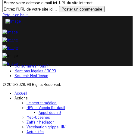
URL du site internet
Retour en haut
Qui sommes nous ?
Mentions légales / RGPD
Soutenir Méd'Océan
© 2013-2026. All Rights Reserved.
Accueil
Actions
Le secret médical
HPV et Vaccin Gardasil
Appel des 50
Med-Océanes
Z'affair Médiator
Vaccination grippe H1N1
Actualités