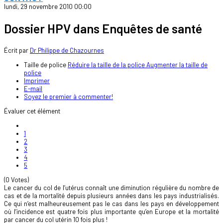
lundi, 29 novembre 2010 00:00
Dossier HPV dans Enquêtes de santé
Écrit par
Dr Philippe de Chazournes
Taille de police
Réduire la taille de la police
Augmenter la taille de
police
Imprimer
E-mail
Soyez le premier à commenter!
Évaluer cet élément
1
2
3
4
5
(0 Votes)
Le cancer du col de l’utérus connaît une diminution régulière du nombre de
cas et de la mortalité depuis plusieurs années dans les pays industrialisés.
Ce qui n’est malheureusement pas le cas dans les pays en développement
où l’incidence est quatre fois plus importante qu’en Europe et la mortalité
par cancer du col utérin 10 fois plus !