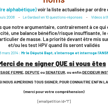
ordre alphabétique)
voir la liste actualisée par ordr
puis 2008
-
Le Gardasil en 10 questions-réponses
-
Videos à l
ue notre argumentaire, contrairement à ce qui es
ité, une balance bénéfice/risque insuffisante, le co
rticulier de masse. La priorité devant être mis sur
et/ou les test HPV quand ils seront validés
28 mars 2014 :
Mr le Député Bapt, s’interroge et interroge l’AN
Merci de ne signer QUE si vous êtes
,
SAGE FEMME
,
DEPUTE
ou
SENATEUR
, ou enfin
DECIDEUR INS
SI NOUS AIMERIONS TOUS SIGNER, POUR CONNAITRE ENFIN LA 
(merci pour votre compréhension)
[emailpetition id="1"]