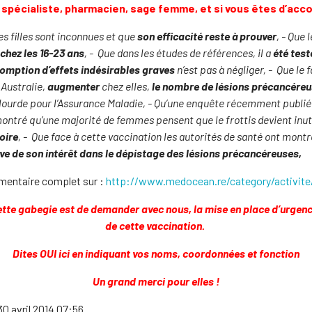
spécialiste, pharmacien, sage femme, et si vous êtes d’accor
s filles sont inconnues et que
son efficacité reste à prouver
,
- Que 
chez les 16-23 ans
,
-
Que dans les études de références, il a
été test
omption d’effets indésirables graves
n’est pas à négliger,
-
Que le 
 Australie,
augmenter
chez elles,
le nombre de lésions précancéreu
lourde pour l’Assurance Maladie,
-
Qu’une enquête récemment publiée 
 montré qu’une majorité de femmes pensent que le frottis devient inu
soire
,
-
Que face à cette vaccination
les autorités de santé ont montr
uve de son intérêt dans le dépistage des lésions précancéreuses,
mentaire complet sur :
http://www.medocean.re/category/activite
 cette gabegie est de demander avec nous, la mise en place d’urgen
de cette vaccination.
Dites OUI ici en indiquant vos noms, coordonnées et fonction
Un grand merci pour elles !
30 avril 2014 07:56