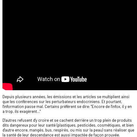
Depuis plusieurs années, les émissions et les articles se multiplient ainsi
que les conférences sur les perturbateurs endocriniens. Et pourtant,
l'information passe mal. Certains préfèrent se dire: "Encore de l'infox, il y en
a trop, ils exagèrent..."
D'autres refusent d'y croire et se cachent derrière un trop plein de produits
dits dangereux pour leur santé (plastiques, pesticides, cosmétiques, et bien
d'autre encore, mangés, bus, respirés, ou mis sur la peau) sans réaliser que
la santé de leur descendance est aussi impactée de façon prouvée.