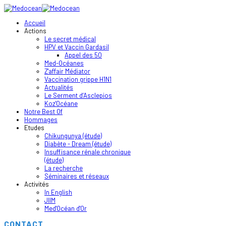
Accueil
Actions
Le secret médical
HPV et Vaccin Gardasil
Appel des 50
Med-Océanes
Z'affair Médiator
Vaccination grippe H1N1
Actualités
Le Serment d’Asclepios
Koz'Océane
Notre Best Of
Hommages
Etudes
Chikungunya (étude)
Diabète - Dream (étude)
Insuffisance rénale chronique
(étude)
La recherche
Séminaires et réseaux
Activités
In English
JIIM
Med'Océan d'Or
CONTACT