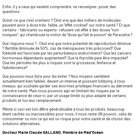
Enfin, il y a ceux qui veulent comprendre, se renseigner, poser des
questions :
Qu'est-ce que c'est vraiment ?
C'est vrai que des milliers de molécules
peuvent avoir à dose très faible, un "effet cocktail" sur notre santé ? Et que
certains - fabricants ou experts- refusent cet effet à des doses "non
toxiques", qui chamboule la notion de "dose qui fait le poison" de Paracelse ?
Que risquons-nous ?
: C'est vrai que notre potentiel de reproduction diminue
? (fertilité diminuée de 50%, cas de ménopauses très précoces)? Que
l'obésité est favorisée par les perturbateurs endocriniens? Que les cancers
hormonaux dépendants augmentent? Que la thyroïde peut être impactée?
Que les périodes les plus à risques sont la grossesse, l'enfance et
l'adolescence?
Que pouvons-nous faire pour les éviter ?
Nos moyens semblent
actuellement bien faibles, devant un intense et puissant lobbying, à tous
niveaux, qui souhaite garder ses énormes privilèges financiers au détriment
de notre santé. Mais nous pouvons agir en limitant les risques par la
connaissance de ceux-ci, par un usage limité ou plus adapté de certains
produits et /ou leur remplacement.
Même si ceci est loin d'être généralisable à tous les produits, beaucoup
étant cachés ou inaccessibles pour nous, il nous reste UN pouvoir, celui de
consommer ou non ce qui est un risque pour notre santé et de choisir des
solutions alternatives.
Docteur Marie Claude GALLAND. Membre de Méd'Océan