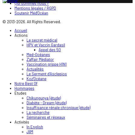
Qui sommes nous ?
Mentions légales / RGPD
Soutenir Méd'Océan
© 2013-2026. All Rights Reserved.
Accueil
Actions
Le secret médical
HPV et Vaccin Gardasil
Appel des 50
Med-Océanes
Z'affair Médiator
Vaccination grippe H1N1
Actualités
Le Serment d’Asclepios
Koz'Océane
Notre Best Of
Hommages
Etudes
Chikungunya (étude)
Diabète - Dream (étude)
Insuffisance rénale chronique (étude)
La recherche
Séminaires et réseaux
Activités
In English
JIIM