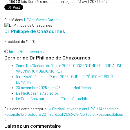
Lu
16023
fois
Dernière modification le jeudi, 13 avril 2023 06:12
Publié dans
HPV et Vaccin Gardasil
Dr Philippe de Chazournes
Président de Med’Ocean
https://medocean.re/
Dernier de Dr Philippe de Chazournes
2eme Koz'Océane du 10 juin 2023 : CONSENTEMENT LIBRE À UNE
VACCINATION OBLIGATOIRE ?
1ere Koz'Océane du 27 mai 2023 : QUELLE MÉDECINE POUR
DEMAIN ?
28 novembre 2025 : Les 25 ans de Med'Océan !
De Med'Océan à Asclépios
Le Dr de Chazournes dans l’Etude Curachik
Plus dans cette catégorie :
« Gardasil et vaccin antiHPV, à l'Assemblée
Nationale le 3 octobre 2011
Gardasil 2023-24: Alertes et Responsabilités
»
Laissez un commentaire