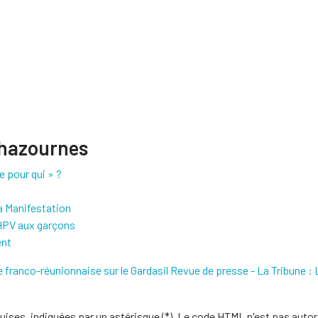
Chazournes
e pour qui » ?
a Manifestation
 HPV aux garçons
ent
 franco-réunionnaise sur le Gardasil
Revue de presse - La Tribune : 
uises, indiquées par un astérisque (*). Le code HTML n'est pas autor