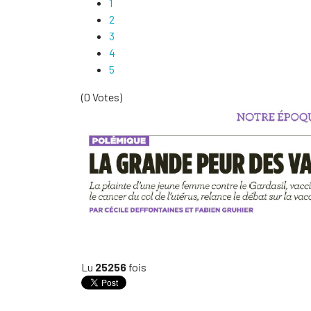
1
2
3
4
5
(0 Votes)
Lu
25256
fois