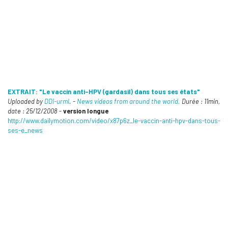
EXTRAIT: "Le vaccin anti-HPV (gardasil) dans tous ses états"
Uploaded by
DDI-urml
. -
News videos from around the world.
Durée : 11min,
date : 25/12/2008
-
version longue
http://www.dailymotion.com/video/x87p6z_le-vaccin-anti-hpv-dans-tous-
ses-e_news