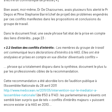
à écrire un communiqué de presse [4]
Bien avant, moi-même, Dr De Chazournes, avais plusieurs fois alerté le Pr
Degos et Mme Stephanie Barré (chef de projet) des problèmes engendrés
par ces conflits manifestes dans les propositions et conclusions du
groupe de travail.
Dans le document final, une seule phrase fait état de la prise en compte
des liens d’intérêts...page 23 :
« 2.2 Gestion des conflits d’intérêts :
Les membres du groupe de travail
ont communiqué leurs déclarations d’intérêts à la HAS. Elles ont été
analysées et prises en compte en vue d’éviter d’éventuels conflits »
… phrase qui a totalement disparu dans la synthèse, document le plus lu
par les professionnels cibles de la recommandation.
Cette recommandation a été abordée lors de l’audition publique à
l’Assemblée Nationale du 28 avril 2011
http://www.medocean.re/2011/05/intervention-sur-le-mediator-a-
lassemblee-nationale/
(de 8’50 à 11’40) : les parlementaires présents ont
semblé bien surpris que de tels « conflits d’intérêts majeurs » puissent
encore exister à la HAS en 2010…