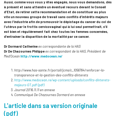
Aussi, comme vous vous y êtes engagés, nous vous demandons, dès
à présent et sans attendre un éventuel recours devant le Conseil
d’Etat, de retirer cette recommandation et de constituer au plus
vite un nouveau groupe de travail sans conflits d’intérêts majeurs
avec l’industrie afin de promouvoir le dépistage du cancer du col de
l’utérus par le frottis cervicovaginal qui à lui seul permettrait, s’il
est bien et régulièrement fait chez toutes les femmes concernées,
d’entrainer la disparition de la mortalité par ce cancer.
Dr Dormard Catherine
ex correspondante de la HAS
Dr De Chazournes Philippe
ex correspondant de la HAS, Président de
Med’Ocean
http://www.medocean.re/
http://www.has-sante.fr/portail/jcms/c_1056764/renforcer-la-
transparence-et-la-gestion-des-conflits-dinterets
http://www.medocean.re/wp-content/uploads/conflits-dinterets-
majeurs-GT.pdf (pdf)
Journal 20’16.11.11 en annexe
Communiqué De Chazournes Dormard en annexe
L'article dans sa version originale
(pdf)