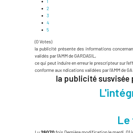
1
2
3
4
5
(0 Votes)
la publicité présente des informations concerna
validés par l’AMM de GARDASIL,
ce qui peut induire en erreur le prescripteur sur l
conforme aux ndications validées par l’AMM de G
la publicité susvisée
L'intég
Le 
Lu
26070
fois
Dernière modification le mardi, 01 ju