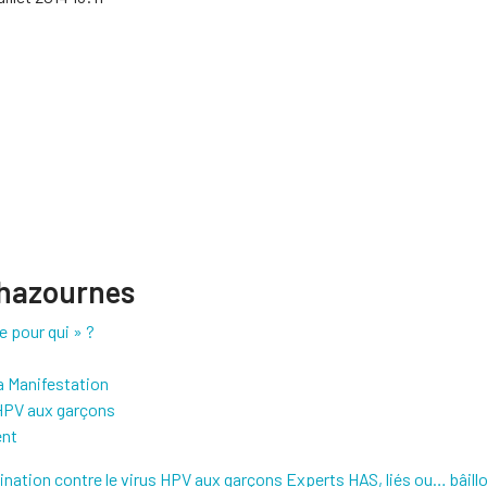
Chazournes
e pour qui » ?
a Manifestation
 HPV aux garçons
ent
ination contre le virus HPV aux garçons
Experts HAS, liés ou… bâill