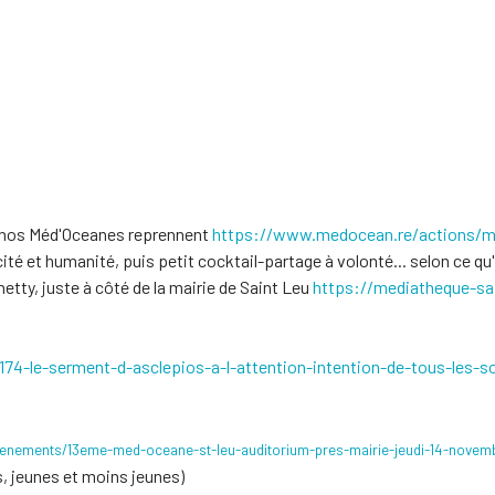
e, nos Méd'Oceanes reprennent
https://www.medocean.re/
actions/
ité et humanité, puis petit cocktail-partage à volonté... selon ce qu
etty, juste à côté de la mairie de Saint Leu
https://mediatheque-sai
74-le-
serment-d-asclepios-a-l-
attention-intention-de-tous-
les-s
enements/13eme-med-oceane-
st-leu-auditorium-pres-mairie-
jeudi-14-novem
s, jeunes et moins jeunes)