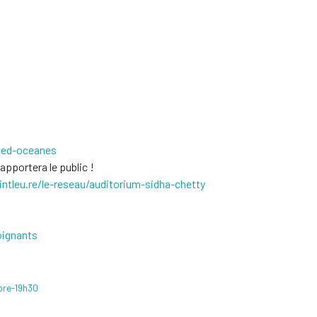
med-oceanes
'apportera le public !
ntleu.
re/le-reseau/auditorium-sidha-
chetty
oignants
bre-19h30