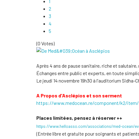
1
2
3
4
5
(0 Votes)
Après 4 ans de pause sanitaire, riche et salutair
Échanges entre public et experts, en toute simplic
Le jeudi 14 novembre 19h30 à l'auditorium Sidha-Ch
A Propos d'Asclépios et son serment
https://www.medocean.re/
component/k2/item/1
Places limitées, pensez à réserver ++
https://www.helloasso.com/
associations/med-ocean/
ev
(Entrée libre et gratuite pour soignants et patient