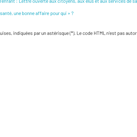
'enfant : Lettre ouverte aux citoyens, aux élus et aux services de s
 santé, une bonne affaire pour qui » ?
uises, indiquées par un astérisque (*). Le code HTML n'est pas autor