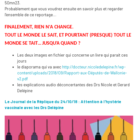
50mn23.
Probablement que vous voudrez ensuite en savoir plus et regarder
l’ensemble de ce reportage…
FINALEMENT, RIEN N'A CHANGE
.
TOUT LE MOND
E LE SAIT, ET
POURTANT (PRESQUE) TOUT LE
MONDE
SE TAIT
…
JUSQU’A
QUAND ?
Les deux images en fichier qui concerne un livre qui parait ces
jours
le diaporama qui va avec
http://docteur.nicoledelepine.fr/wp-
content/uploads/2018/09/Rapport-aux-Députés-de-Wallonie-
v2.pdf
les explications audio déconcertantes des Drs Nicole et Gerard
Delépine
Le Journal de la Réplique du 24/10/18 : Attention à l'hystérie
vaccinale avec les Drs Delépine