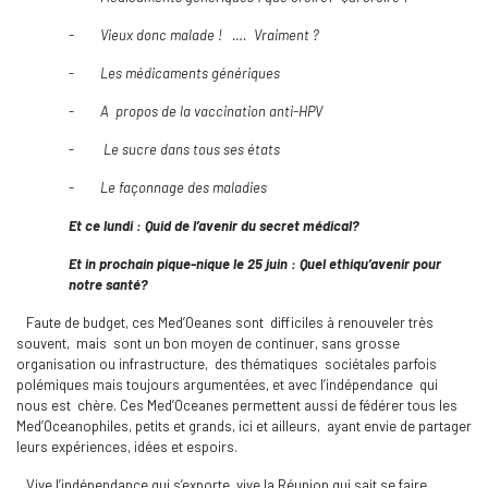
-
Vieux donc malade ! …. Vraiment ?
-
Les médicaments génériques
-
A
propos de la vaccination anti-HPV
-
Le sucre dans tous ses états
-
Le fa
çonnage des maladies
Et ce lundi : Quid de l’avenir du secret médical?
Et in prochain pique-nique le 25 juin : Quel ethiqu’avenir pour
notre santé?
Faute de budget, ces Med’Oeanes sont difficiles à renouveler très
souvent, mais sont un bon moyen de continuer, sans grosse
organisation ou infrastructure, des thématiques sociétales parfois
polémiques mais toujours argumentées, et avec l’indépendance qui
nous est chère. Ces Med’Oceanes permettent aussi de fédérer tous les
Med’Oceanophiles, petits et grands, ici et ailleurs, ayant envie de partager
leurs expériences, idées et espoirs.
Vive l’indépendance qui s’exporte, vive la Réunion qui sait se faire