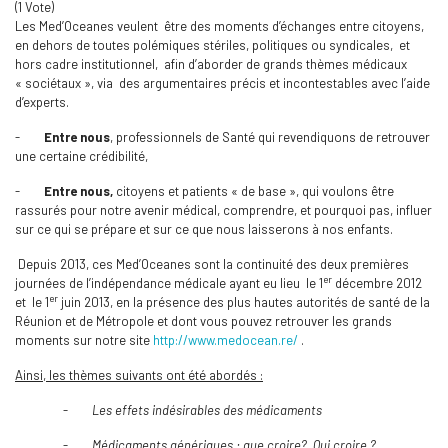
(1 Vote)
Les Med’Oceanes veulent être des moments d’échanges entre citoyens,
en dehors de toutes polémiques stériles, politiques ou syndicales, et
hors cadre institutionnel, afin d’aborder de grands thèmes médicaux
« sociétaux », via des argumentaires précis et incontestables avec l’aide
d’experts.
-
Entre nous
, professionnels de Santé qui revendiquons de retrouver
une certaine crédibilité,
-
Entre nous,
citoyens et patients « de base », qui voulons être
rassurés pour notre avenir médical, comprendre, et pourquoi pas, influer
sur ce qui se prépare et sur ce que nous laisserons à nos enfants.
Depuis 2013, ces Med’Oceanes sont la continuité des deux premières
er
journées de l’indépendance médicale ayant eu lieu le 1
décembre 2012
er
et le 1
juin 2013, en la présence des plus hautes autorités de santé de la
Réunion et de Métropole et dont vous pouvez retrouver les grands
moments sur notre site
http://www.medocean.re/
.
Ainsi, les thèmes suivants ont été abordés :
-
Les effets indésirables des médicaments
-
Médicaments génériques : que croire? Qui croire ?