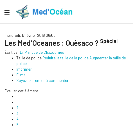
mercredi, 17 février 2016 06:05
Spécial
Les Med’Oceanes : Quèsaco ?
Écrit par
Dr Philippe de Chazournes
Taille de police
Réduire la taille de la police
Augmenter la taille de
police
Imprimer
E-mail
Soyez le premier à commenter!
Évaluer cet élément
1
2
3
4
5