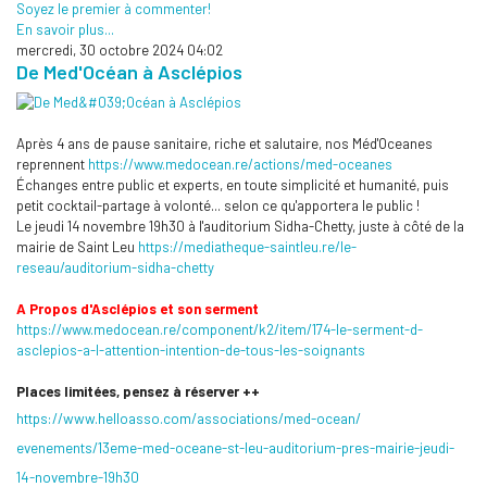
Soyez le premier à commenter!
En savoir plus...
mercredi, 30 octobre 2024 04:02
De Med'Océan à Asclépios
Après 4 ans de pause sanitaire, riche et salutaire, nos Méd'Oceanes
reprennent
https://www.medocean.re/
actions/med-oceanes
Échanges entre public et experts, en toute simplicité et humanité, puis
petit cocktail-partage à volonté... selon ce qu'apportera le public !
Le jeudi 14 novembre 19h30 à l'auditorium Sidha-Chetty, juste à côté de la
mairie de Saint Leu
https://mediatheque-saintleu.
re/le-
reseau/auditorium-sidha-
chetty
A Propos d'Asclépios et son serment
https://www.medocean.re/
component/k2/item/174-le-
serment-d-
asclepios-a-l-
attention-intention-de-tous-
les-soignants
Places limitées, pensez à réserver ++
https://www.helloasso.com/
associations/med-ocean/
evenements/13eme-med-oceane-
st-leu-auditorium-pres-mairie-
jeudi-
14-novembre-19h30